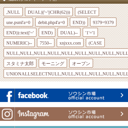
,NULL
DUAL)||'~'||CHR(62)))
(SELECT
une.psml'a=0
debit.php4'a=0
END))
9379=9379
END))::text||'~'
END)
DUAL)--
'1'='1
NUMERIC)--
7550--
xnjxxx.com
(CASE
NULL,NULL,NULL,NULL,NULL,NULL,NULL,NULL,NULL
スタミナ太郎
モーニング
オープン
UNIONALLSELECTNULL,NULL,NULL,NULL,NULL,NULL