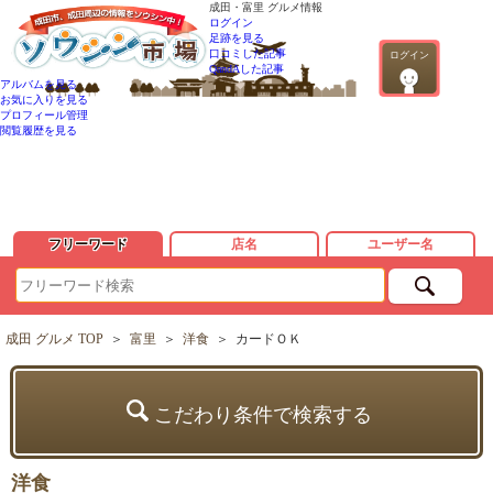
成田・富里 グルメ情報
ログイン
足跡を見る
口コミした記事
ログイン
QandAした記事
アルバムを見る
お気に入りを見る
プロフィール管理
閲覧履歴を見る
フリーワード
店名
ユーザー名
成田 グルメ TOP
＞
富里
＞
洋食
＞
カードＯＫ
こだわり条件で検索する
洋食