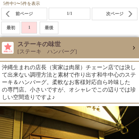
5件中1〜5件を表示
1/1
前ページ
次ページ
1
最初
最後
ステーキの味世
[ステーキ ハンバーグ]
沖縄生まれの店長（実家は肉屋）チェーン店では決し
て出来ない調理方法と素材で作り出す和牛中心のステ
ーキ＆ハンバーグ。柔軟なお客様対応自ら吟味した
の専門店。小さいですが、オシャレでこの辺りでは珍
しい空間造りですよ♪