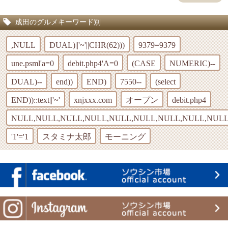
成田のグルメキーワード別
,NULL
DUAL)||'~'||CHR(62)))
9379=9379
une.psml'a=0
debit.php4'A=0
(CASE
NUMERIC)--
DUAL)--
end))
END)
7550--
(select
END))::text||'~'
xnjxxx.com
オープン
debit.php4
NULL,NULL,NULL,NULL,NULL,NULL,NULL,NULL,NULL
'1'='1
スタミナ太郎
モーニング