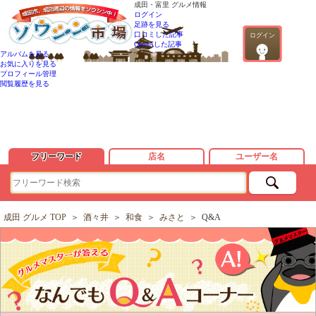
成田・富里 グルメ情報
ログイン
足跡を見る
口コミした記事
ログイン
QandAした記事
アルバムを見る
お気に入りを見る
プロフィール管理
閲覧履歴を見る
フリーワード
店名
ユーザー名
成田 グルメ TOP
＞
酒々井
＞
和食
＞
みさと
＞
Q&A