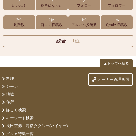
2
0
2
0
いいね！
参考になった
フォロー
フォロワー
2位
2位
1位
- 位
足跡数
口コミ投稿数
アルバム投稿数
QandA投稿数
総合
1位
▲トップへ戻る
料理
オーナー管理画面
シーン
地域
住所
詳しく検索
キーワード検索
成田空港 定額タクシー(ハイヤー)
グルメ特集一覧