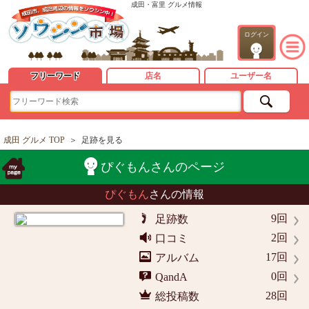
成田・富里 グルメ情報
ログイン
フリーワード
店名
ユーザー名
成田 グルメ TOP
＞
足跡を見る
ぴぐもんさんのページ
ぴぐもん
さんの情報
9回
足跡数
2回
口コミ
17回
アルバム
0回
QandA
28回
総投稿数