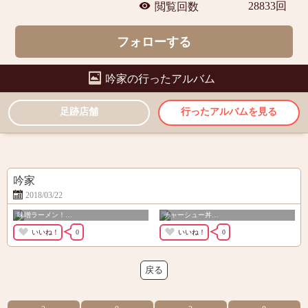
28833回
閲覧回数
フォローする
吟家
の行ったアルバム
足跡店舗
行ったアルバムを見る
吟家
2018/03/22
味噌ラーメン！…
チャーシュー丼…
いいね！
0
いいね！
0