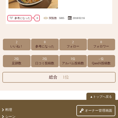
参考になった
0
閲覧数
5005
2018/02/16
2
0
2
0
いいね！
参考になった
フォロー
フォロワー
2位
2位
1位
- 位
足跡数
口コミ投稿数
アルバム投稿数
QandA投稿数
総合
1位
▲トップへ戻る
料理
オーナー管理画面
シーン