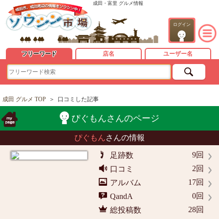
成田・富里 グルメ情報
ログイン
フリーワード
店名
ユーザー名
成田 グルメ TOP
＞
口コミした記事
ぴぐもんさんのページ
ぴぐもん
さんの情報
9回
足跡数
2回
口コミ
17回
アルバム
0回
QandA
28回
総投稿数