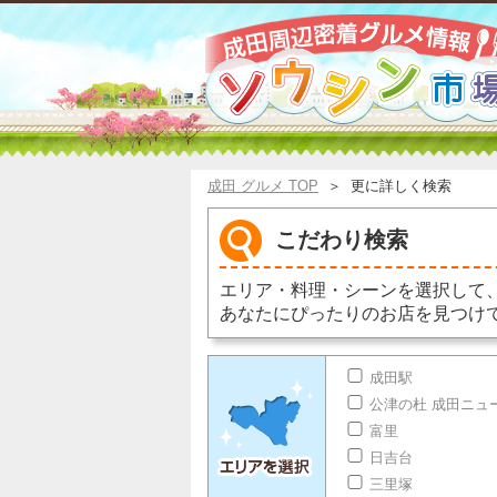
成田 グルメ TOP
＞
更に詳しく検索
こだわり検索
エリア・料理・シーンを選択して
あなたにぴったりのお店を見つけ
成田駅
公津の杜 成田ニュ
富里
日吉台
三里塚