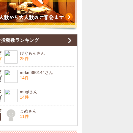
合投稿数ランキング
ぴぐもんさん
28件
mrkm880144さん
14件
mugiさん
14件
まめさん
11件