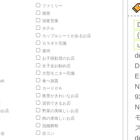
ファミリー
個室
深夜営業
ホテル
カップルシートがあるお店
カラオケ完備
接待
d
お子様歓迎のお店
D
女子会お勧め店
大型モニター完備
E
勧め
食べ放題
N
カードＯＫ
9
夜景がきれいなお店
店
貸切できるお店
N
のお店
野菜の美味しいお店
肉の美味しいお店
冠婚葬祭
次会
合コン
d