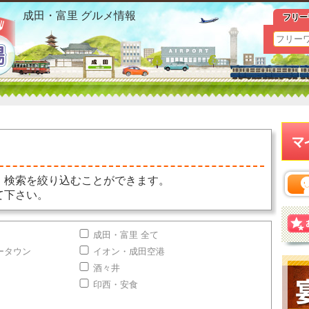
こだわり検索おすすめ情報
成田・富里 グルメ情報
フリー
、検索を絞り込むことができます。
て下さい。
成田・富里 全て
ータウン
イオン・成田空港
酒々井
印西・安食