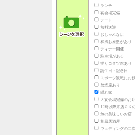
ランチ
宴会場完備
デート
無料送迎
おしゃれな店
和風お座敷があり
ディナー開催
駐車場がある
掘りコタツ席あり
誕生日・記念日
スポーツ観戦にお
禁煙席あり
隠れ家
大宴会場完備のお
12時以降来店ＯＫ
魚の美味しいお店
和風居酒屋
ウェディングの二