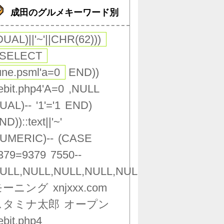
成田のグルメキーワード別
DUAL)||'~'||CHR(62)))
(SELECT
une.psml'a=0
END))
ebit.php4'A=0
,NULL
UAL)--
'1'='1
END)
ND))::text||'~'
UMERIC)--
(CASE
379=9379
7550--
ULL,NULL,NULL,NULL,NULL,NULL,NULL,NU
モーニング
xnjxxx.com
スタミナ太郎
オープン
ebit.php4