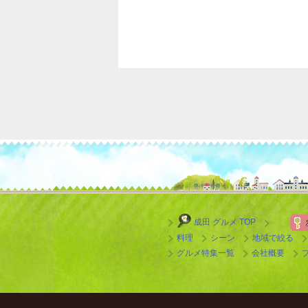
成田 グルメ TOP
料理
シーン
地域で絞る
グルメ特集一覧
会社概要