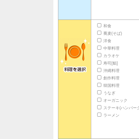
和食
蕎麦(そば)
洋食
中華料理
カラオケ
寿司[鮨]
沖縄料理
創作料理
韓国料理
うなぎ
オーガニック
ステーキ(ハンバーグ
ラーメン