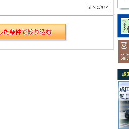
成
成
迎