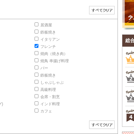
居酒屋
鉄板焼き
イタリアン
総
フレンチ
焼肉（焼き肉）
焼鳥 串揚げ料理
バー
鉄板焼き
しゃぶしゃぶ
高級料理
会席・割烹
)
インド料理
カフェ