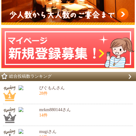
総合投稿数ランキング
ぴぐもんさん
28件
mrkm880144さん
14件
mugiさん