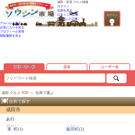
成田・富里 グルメ情報
ログイン
足跡を見る
口コミした記事
ログイン
QandAした記事
アルバムを見る
お気に入りを見る
プロフィール管理
閲覧履歴を見る
フリーワード
店名
ユーザー名
成田 グルメ TOP
＞
住所で選ぶ
住所で探す
成田市
あ行
あずまちょう
いいだちょう
東町
(1)
飯田町
(2)