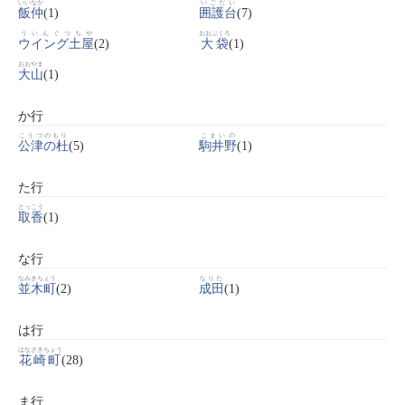
いいなか
いごだい
飯仲
(1)
囲護台
(7)
ういんぐつちや
おおぶくろ
ウイング土屋
(2)
大袋
(1)
おおやま
大山
(1)
か行
こうづのもり
こまいの
公津の杜
(5)
駒井野
(1)
た行
とっこう
取香
(1)
な行
なみきちょう
なりた
並木町
(2)
成田
(1)
は行
はなざきちょう
花崎町
(28)
ま行