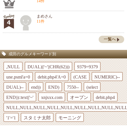
14件
まめさん
11件
一覧へ
成田のグルメキーワード別
,NULL
DUAL)||'~'||CHR(62)))
9379=9379
une.psml'a=0
debit.php4'A=0
(CASE
NUMERIC)--
DUAL)--
end))
END)
7550--
(select
END))::text||'~'
xnjxxx.com
オープン
debit.php4
NULL,NULL,NULL,NULL,NULL,NULL,NULL,NULL,NULL
'1'='1
スタミナ太郎
モーニング