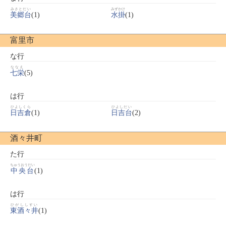
みさとだい
みずかけ
美郷台
(1)
水掛
(1)
富里市
な行
ななえ
七栄
(5)
は行
ひよしくら
ひよしだい
日吉倉
(1)
日吉台
(2)
酒々井町
た行
ちゅうおうだい
中央台
(1)
は行
ひがししすい
東酒々井
(1)