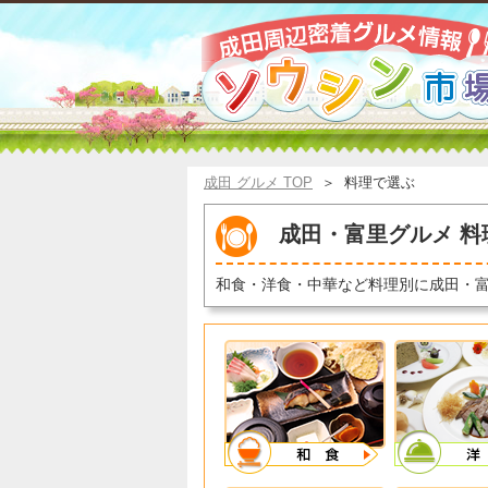
成田 グルメ TOP
＞
料理で選ぶ
成田・富里グルメ 料
和食・洋食・中華など料理別に成田・