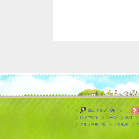
成田 グルメ TOP
料理で絞る
シーン
地域
グルメ特集一覧
会社概要