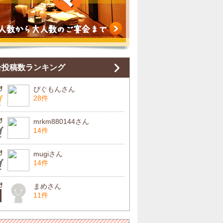
合投稿数ランキング
ぴぐもんさん
28件
mrkm880144さん
14件
mugiさん
14件
まめさん
11件