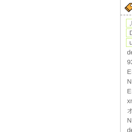
d
9
E
N
E
x
N
d