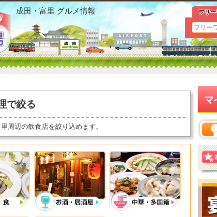
成田市 グルメ 料理で絞るおすすめ情報
成田・富里 グルメ情報
フリー
理で絞る
富里周辺の飲食店を絞り込めます。