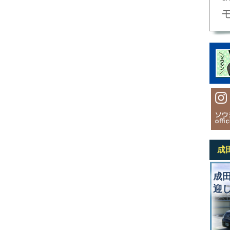
成
成
迎