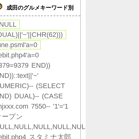
成田のグルメキーワード別
,NULL
DUAL)||'~'||CHR(62)))
une.psml'a=0
ebit.php4'a=0
379=9379
END))
ND))::text||'~'
UMERIC)--
(SELECT
ND)
DUAL)--
(CASE
njxxx.com
7550--
'1'='1
オープン
ULL,NULL,NULL,NULL,NULL,NULL,NULL,NU
ebit.php4
スタミナ太郎