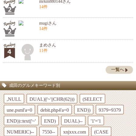
mrkm880144さん
14件
mugiさん
14件
まめさん
11件
一覧へ
成田のグルメキーワード別
,NULL
DUAL)||'~'||CHR(62)))
(SELECT
une.psml'a=0
debit.php4'a=0
END))
9379=9379
END))::text||'~'
END)
DUAL)--
'1'='1
NUMERIC)--
7550--
xnjxxx.com
(CASE