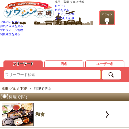
成田・富里 グルメ情報
ログイン
足跡を見る
口コミした記事
ログイン
QandAした記事
アルバムを見る
お気に入りを見る
プロフィール管理
閲覧履歴を見る
フリーワード
店名
ユーザー名
成田 グルメ TOP
＞
料理で選ぶ
料理で探す
和食