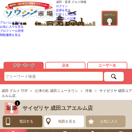
成田・富里 グルメ情報
ログイン
足跡を見る
口コミした記事
ログイン
QandAした記事
アルバムを見る
お気に入りを見る
プロフィール管理
閲覧履歴を見る
フリーワード
店名
ユーザー名
成田 グルメ TOP
＞
公津の杜 成田ニュータウン
＞
洋食
＞
サイゼリヤ 成田ユア
エルム店
1
サイゼリヤ 成田ユアエルム店
電話する
地図を見る
お気に入り