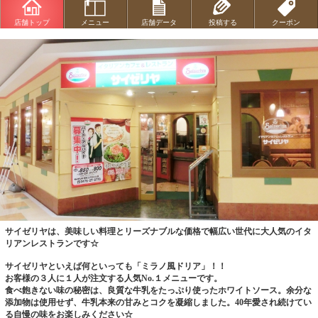
店舗トップ
メニュー
店舗データ
投稿する
クーポン
サイゼリヤは、美味しい料理とリーズナブルな価格で幅広い世代に大人気のイタ
リアンレストランです☆
サイゼリヤといえば何といっても「ミラノ風ドリア」！！
お客様の３人に１人が注文する人気No.１メニューです。
食べ飽きない味の秘密は、良質な牛乳をたっぷり使ったホワイトソース。余分な
添加物は使用せず、牛乳本来の甘みとコクを凝縮しました。40年愛され続けてい
る自慢の味をお楽しみください☆