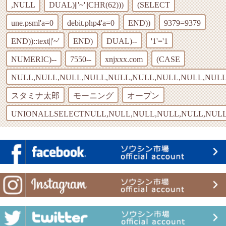
,NULL
DUAL)||'~'||CHR(62)))
(SELECT
une.psml'a=0
debit.php4'a=0
END))
9379=9379
END))::text||'~'
END)
DUAL)--
'1'='1
NUMERIC)--
7550--
xnjxxx.com
(CASE
NULL,NULL,NULL,NULL,NULL,NULL,NULL,NULL,NULL
スタミナ太郎
モーニング
オープン
UNIONALLSELECTNULL,NULL,NULL,NULL,NULL,NULL