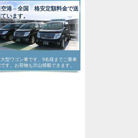
田空港⇔全国 格安定額料金で送
しています。
車大型ワゴン車です。9名様までご乗車
能です。お荷物も沢山積載できます。