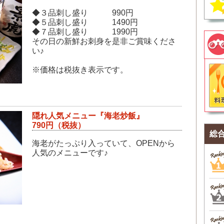
◆３品刺し盛り 990円
◆５品刺し盛り 1490円
◆７品刺し盛り 1990円
その日の新鮮お刺身を是非ご賞味くださ
い♪
※価格は税抜き表示です。
隠れ人気メニュー『海老炒飯』
790円（税抜）
総
海老がたっぷり入っていて、OPENから
人気のメニューです♪