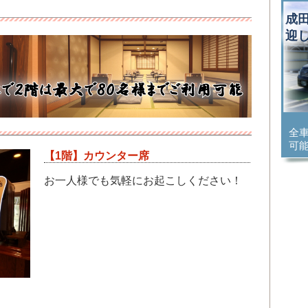
成
迎
全
可
【1階】カウンター席
お一人様でも気軽にお起こしください！