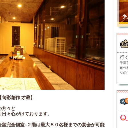
行
千葉
創作
なの
旬彩創作 才蔵】
の方々と
を日々心がけております。
全室完全個室♪２階は最大８０名様までの宴会が可能