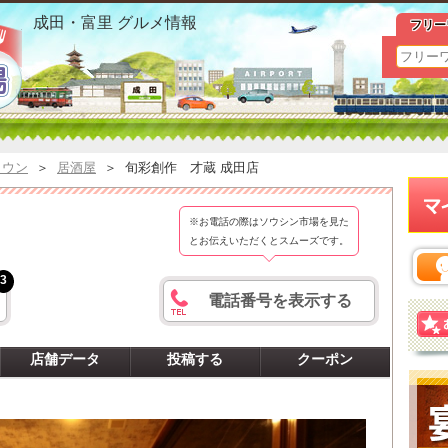
才蔵 成田店|さいぞうおすすめ情報
成田・富里 グルメ情報
フリー
タウン
＞
居酒屋
＞
旬彩創作 才蔵 成田店
※お電話の際はソウシン市場を見た
とお伝えいただくとスムーズです。
3
電話番号を表示する
店舗データ
投稿する
クーポン