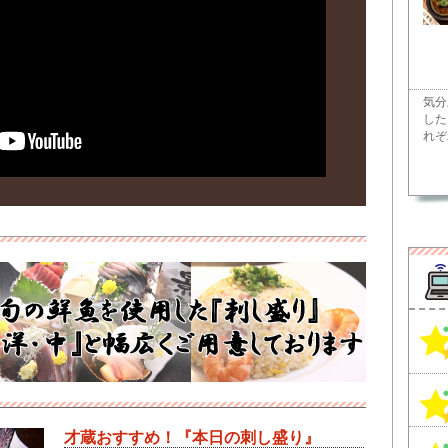
気分
した
れぞ
才蔵おすすめ！『本日の刺し盛り』