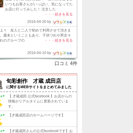
いつもお客さんがいっぱい、気になってた
お店に行ってみした！ 注文した
・・・続きを見る
2016-04-20 by
上々 友人と二人で初めて利用させて頂きま
。週末ということもあり、子供づれや男女そ
れのグループの
・・・続きを見る
2016-04-10 by
口コミ
4
件
旬彩創作 才蔵 成田店
に関する
WEBサイトをまとめてみました
【 才蔵成田 公式facebook 】お店からの
情報がリアルタイムに更新されていま
す。
【才蔵成田店のホームページです】
【才蔵成田さんの公式facebookです】お