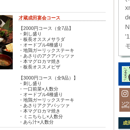
x
d
才蔵成田宴会コース
N
【2000円コース（全7品】
・刺し盛り
'1
・板長オススメサラダ
・オードブル4種盛り
・地鶏ガーリックステーキ
・あさりのアクアパッツァ
・本マグロカマ焼き
・板長オススメピザ
【3000円コース（全9品）】
・刺し盛り
・一口前菜×人数分
・オードブル4種盛り
・地鶏ガーリックステーキ
・あさりアクアパッツァ
・本マグロカマ焼き
・ミニちらし×人数分
・あら汁×人数分
成