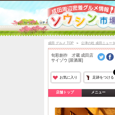
成田 グルメ TOP
＞
公津の杜 成田ニュー
旬彩創作 才蔵 成田店
サイゾウ
[居酒屋]
お気に入り
足跡をつける
店舗トップ
メニュー