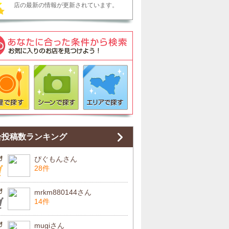
店の最新の情報が更新されています。
合投稿数ランキング
ぴぐもんさん
28件
mrkm880144さん
14件
mugiさん