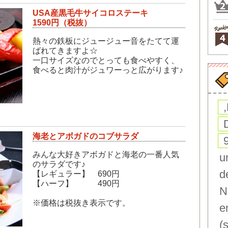
USA産黒毛牛サイコロステーキ
1590円（税抜）
熱々の鉄板にジュージュー音をたてて運
ばれてきますよ☆
一口サイズなのでとっても食べやすく、
食べると肉汁がジュワーっと広がります♪
海老とアボガドのコブサラダ
みんな大好きアボガドと海老の一番人気
u
のサラダです♪
d
【レギュラー】 690円
【ハーフ】 490円
N
※価格は税抜き表示です。
e
(