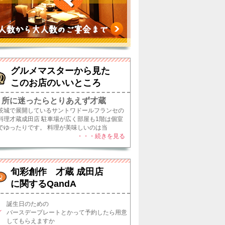
グルメマスターから見た
このお店のいいところ
く所に迷ったらとりあえず才蔵
茨城で展開しているサントワドールフランセの
料理才蔵成田店 駐車場が広く部屋も1階は個室
でゆったりです。 料理が美味しいのは当
・・・続きを見る
旬彩創作 才蔵 成田店
に関するQandA
誕生日のための
バースデープレートとかって予約したら用意
してもらえますか