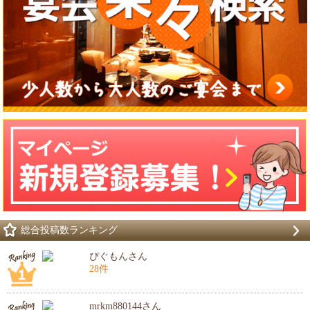
総合投稿数ランキング
ぴぐもんさん
28件
mrkm880144さん