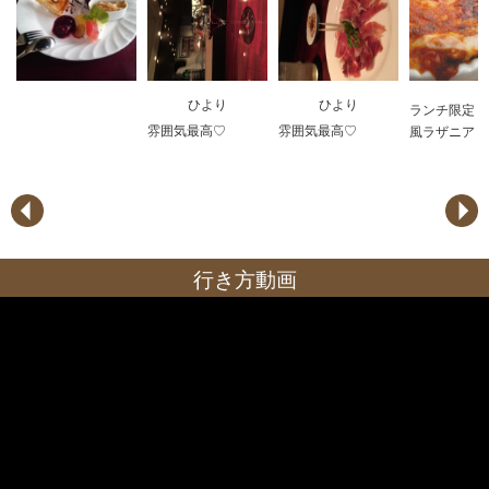
ひより
ひより
ランチ限定 
雰囲気最高♡
雰囲気最高♡
風ラザニア
行き方動画