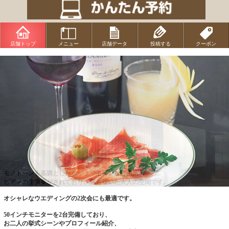
店舗トップ
メニュー
店舗データ
投稿する
クーポン
モノトーンを基調としたシックでモダンな雰囲気…
ピアノの生演奏がされており、落ち着いた大人の空間です。
オシャレなウエディングの2次会にも最適です。
50インチモニターを2台完備しており、
お二人の挙式シーンやプロフィール紹介、