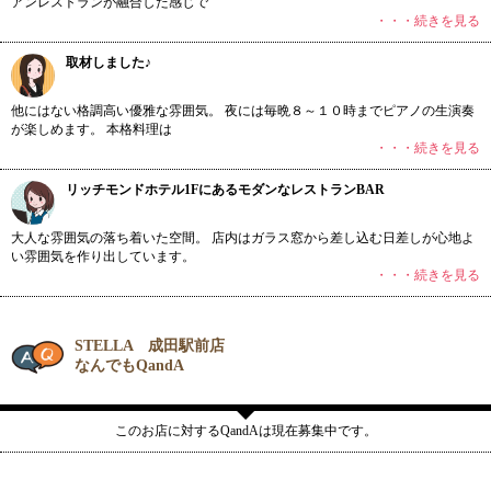
アンレストランが融合した感じで
・・・続きを見る
取材しました♪
他にはない格調高い優雅な雰囲気。 夜には毎晩８～１０時までピアノの生演奏
が楽しめます。 本格料理は
・・・続きを見る
リッチモンドホテル1FにあるモダンなレストランBAR
大人な雰囲気の落ち着いた空間。 店内はガラス窓から差し込む日差しが心地よ
い雰囲気を作り出しています。
・・・続きを見る
STELLA 成田駅前店
なんでもQandA
このお店に対するQandAは現在募集中です。