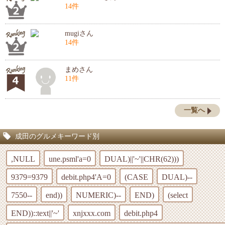
14件
mugiさん
14件
まめさん
11件
一覧へ
成田のグルメキーワード別
,NULL
une.psml'a=0
DUAL)||'~'||CHR(62)))
9379=9379
debit.php4'A=0
(CASE
DUAL)--
7550--
end))
NUMERIC)--
END)
(select
END))::text||'~'
xnjxxx.com
debit.php4