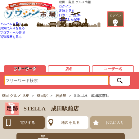
成田・富里 グルメ情報
ログイン
足跡を見る
口コミした記事
ログイン
QandAした記事
アルバムを見る
お気に入りを見る
プロフィール管理
閲覧履歴を見る
フリーワード
店名
ユーザー名
成田 グルメ TOP
＞
成田駅
＞
居酒屋
＞
STELLA 成田駅前店
STELLA 成田駅前店
電話する
地図を見る
お気に入り