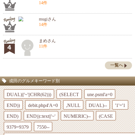
14件
mugiさん
14件
まめさん
11件
一覧へ
成田のグルメキーワード別
DUAL)||'~'||CHR(62)))
(SELECT
une.psml'a=0
END))
debit.php4'A=0
,NULL
DUAL)--
'1'='1
END)
END))::text||'~'
NUMERIC)--
(CASE
9379=9379
7550--