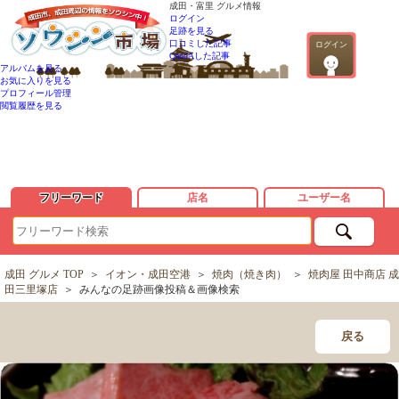
成田・富里 グルメ情報
ログイン
足跡を見る
口コミした記事
ログイン
QandAした記事
アルバムを見る
お気に入りを見る
プロフィール管理
閲覧履歴を見る
フリーワード
店名
ユーザー名
成田 グルメ TOP
＞
イオン・成田空港
＞
焼肉（焼き肉）
＞
焼肉屋 田中商店 成
田三里塚店
＞
みんなの足跡画像投稿＆画像検索