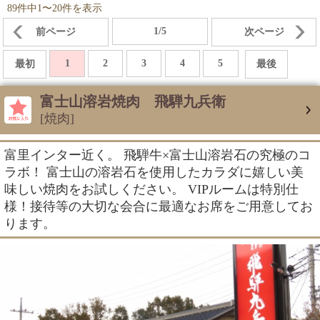
89件中1〜20件を表示
1/5
前ページ
次ページ
1
2
3
4
5
最初
最後
富士山溶岩焼肉 飛騨九兵衛
[焼肉]
富里インター近く。 飛騨牛×富士山溶岩石の究極のコ
ラボ！ 富士山の溶岩石を使用したカラダに嬉しい美
味しい焼肉をお試しください。 VIPルームは特別仕
様！接待等の大切な会合に最適なお席をご用意してお
ります。