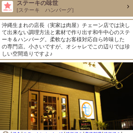
ステーキの味世
[ステーキ ハンバーグ]
沖縄生まれの店長（実家は肉屋）チェーン店では決し
て出来ない調理方法と素材で作り出す和牛中心のステ
ーキ＆ハンバーグ。柔軟なお客様対応自ら吟味した
の専門店。小さいですが、オシャレでこの辺りでは珍
しい空間造りですよ♪