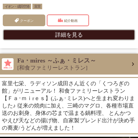
イオン・成田空港
富里
クーポン
紹介動画
詳細を見る
Fa・mires ～ふぁ・ミレス～
[和食ファミリーレストラン]
富里七栄、ラディソン成田さん近くの「くつろぎの
館」がリニューアル！ 和食ファミリーレストラン
【Ｆａ･ｍｉrｅｓ】(ふぁ･ミレス)へと生まれ変わりま
した♪ 従来の焼肉に加え、三崎のマグロ、各種市場直
送のお刺身、身体の芯まで温まる鍋料理、 とんかつ
やえび天などの揚げ物、自家製ブレンド出汁が決め手
の蕎麦/うどんが増えました！