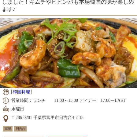
しました！キムチやビビンバも本場韓国の味が楽しめ
ます♪
韓国料理
営業時間：ランチ 11:00～15:00 ディナー 17:00～LAST
水曜日
〒286-0201 千葉県富里市日吉台4‐7‐18
富里
日吉台