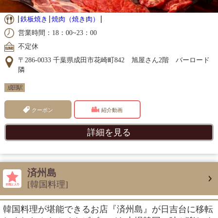
鉄板焼き
焼肉（焼き肉）
営業時間：18：00~23：00
不定休
〒286-0033 千葉県成田市花崎町842 旭屋さん2階 バーロード
隣
成田駅
クーポン
紹介動画
詳細を見る
済州島
[韓国料理]
韓国料理が堪能できるお店『済州島』が日吉台に移転