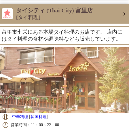
タイシティ (Thai City) 富里店
[タイ料理]
富里市七栄にある本場タイ料理のお店です。 店内に
はタイ料理の食材や調味料なども販売しています。
中華料理
韓国料理
営業時間：11：00～22：00