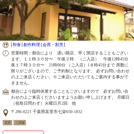
和食
創作料理
会席・割烹
営業時間：都合により 遅い開店、早く閉店することもござい
ます。１１時３０分〜 午後２時 （ご入店） 午後12時45分
夜１７時３０分〜 21時00分 （ご入店）1８時45分まで 席数に
限りがございまので、ご予約制となります。 必ずお問い合わせ
の上ご来店ください。※ご来店いただいてもご案内する事がで
きません。
都合により臨時休業することもございますので 必ずお問い合
わせの上ご来店くださいますようお願い申し上げます。 月曜日
（祝祭日問わず）火曜日月2回 他
〒286-0221 千葉県富里市七栄650-1832
富里
三里塚