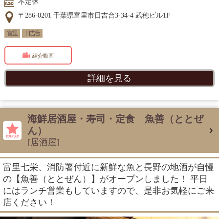
不定休
〒286-0201 千葉県富里市日吉台3-34-4 武穂ビル1F
富里
日吉台
紹介動画
詳細を見る
海鮮居酒屋・寿司・定食 魚善（ととぜ
ん）
[居酒屋]
富里七栄、消防署付近に新鮮な魚と長野の地酒が自慢
の【魚善（ととぜん）】がオープンしました！ 平日
にはランチ営業もしていますので、是非お気軽にご来
店ください！