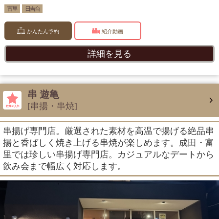
富里
日吉台
かんたん予約
紹介動画
詳細を見る
串 遊亀
[串揚・串焼]
串揚げ専門店。厳選された素材を高温で揚げる絶品串
揚と香ばしく焼き上げる串焼が楽しめます。成田・富
里では珍しい串揚げ専門店。カジュアルなデートから
飲み会まで幅広く対応します。