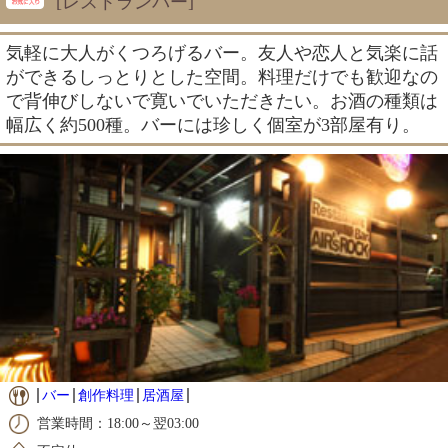
[レストランバー]
気軽に大人がくつろげるバー。友人や恋人と気楽に話
ができるしっとりとした空間。料理だけでも歓迎なの
で背伸びしないで寛いでいただきたい。お酒の種類は
幅広く約500種。バーには珍しく個室が3部屋有り。
バー
創作料理
居酒屋
営業時間：18:00～翌03:00