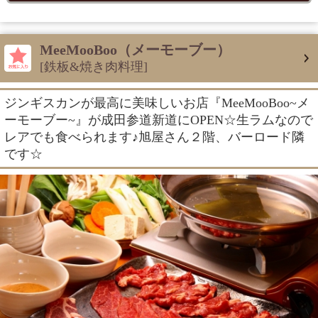
MeeMooBoo（メーモーブー）
[鉄板&焼き肉料理]
ジンギスカンが最高に美味しいお店『MeeMooBoo~メ
ーモーブー~』が成田参道新道にOPEN☆生ラムなので
レアでも食べられます♪旭屋さん２階、バーロード隣
です☆