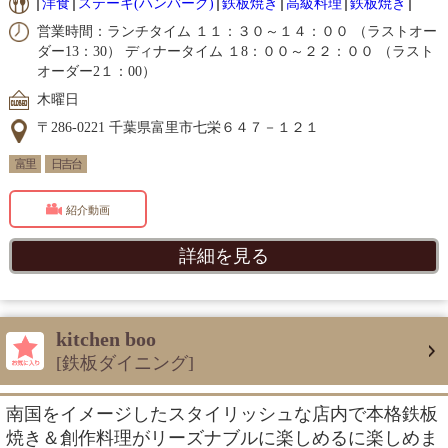
洋食
ステーキ(ハンバーグ)
鉄板焼き
高級料理
鉄板焼き
営業時間：ランチタイム １１：３０～１４：００ （ラストオー
ダー13：30） ディナータイム １8：００～２２：００ （ラスト
オーダー2１：00）
木曜日
〒286-0221 千葉県富里市七栄６４７－１２１
富里
日吉台
紹介動画
詳細を見る
kitchen boo
[鉄板ダイニング]
南国をイメージしたスタイリッシュな店内で本格鉄板
焼き＆創作料理がリーズナブルに楽しめるに楽しめま