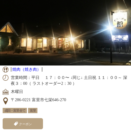
焼肉（焼き肉）
営業時間：平日 １７：００〜 ↓同じ↓ 土日祝 １１：００～ 深
夜３：00（ ラストオーダー2：30 ）
木曜日
〒286-0221 富里市七栄646-270
成田・富里 全て
富里
クーポン