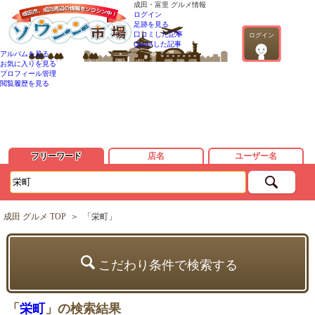
成田・富里 グルメ情報
ログイン
足跡を見る
口コミした記事
ログイン
QandAした記事
アルバムを見る
お気に入りを見る
プロフィール管理
閲覧履歴を見る
フリーワード
店名
ユーザー名
成田 グルメ TOP
＞
「栄町」
こだわり条件で検索する
「
栄町
」の検索結果