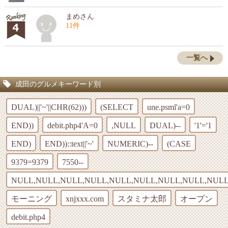
まめさん
11件
一覧へ
成田のグルメキーワード別
DUAL)||'~'||CHR(62)))
(SELECT
une.psml'a=0
END))
debit.php4'A=0
,NULL
DUAL)--
'1'='1
END)
END))::text||'~'
NUMERIC)--
(CASE
9379=9379
7550--
NULL,NULL,NULL,NULL,NULL,NULL,NULL,NULL,NULL
モーニング
xnjxxx.com
スタミナ太郎
オープン
debit.php4