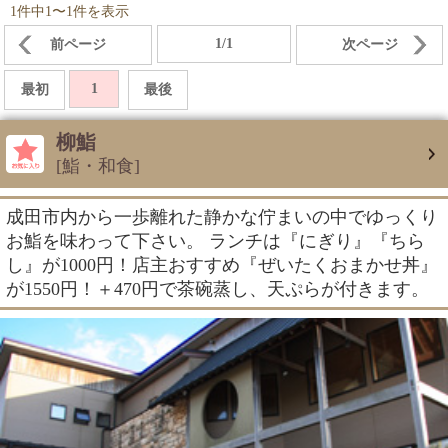
1件中1〜1件を表示
1/1
前ページ
次ページ
1
最初
最後
柳鮨
[鮨・和食]
成田市内から一歩離れた静かな佇まいの中でゆっくり
お鮨を味わって下さい。 ランチは『にぎり』『ちら
し』が1000円！店主おすすめ『ぜいたくおまかせ丼』
が1550円！＋470円で茶碗蒸し、天ぷらが付きます。