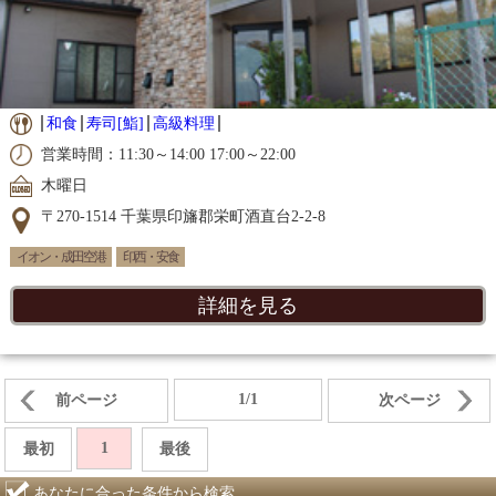
和食
寿司[鮨]
高級料理
営業時間：11:30～14:00 17:00～22:00
木曜日
〒270-1514 千葉県印旛郡栄町酒直台2-2-8
イオン・成田空港
印西・安食
詳細を見る
1/1
前ページ
次ページ
1
最初
最後
あなたに合った条件から検索