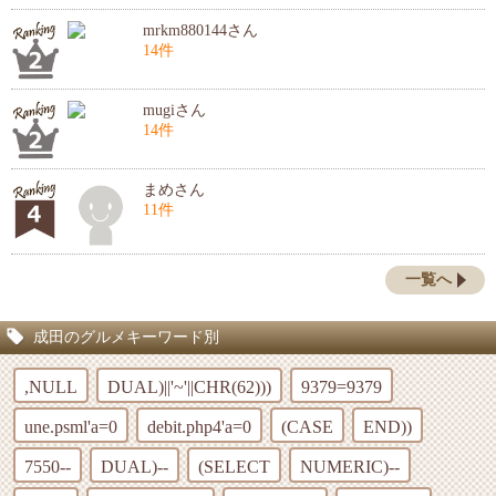
mrkm880144さん
14件
mugiさん
14件
まめさん
11件
一覧へ
成田のグルメキーワード別
,NULL
DUAL)||'~'||CHR(62)))
9379=9379
une.psml'a=0
debit.php4'a=0
(CASE
END))
7550--
DUAL)--
(SELECT
NUMERIC)--