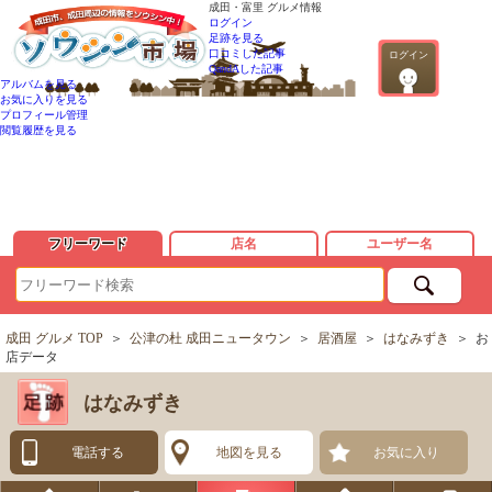
成田・富里 グルメ情報
ログイン
足跡を見る
口コミした記事
ログイン
QandAした記事
アルバムを見る
お気に入りを見る
プロフィール管理
閲覧履歴を見る
フリーワード
店名
ユーザー名
成田 グルメ TOP
＞
公津の杜 成田ニュータウン
＞
居酒屋
＞
はなみずき
＞
お
店データ
はなみずき
電話する
地図を見る
お気に入り