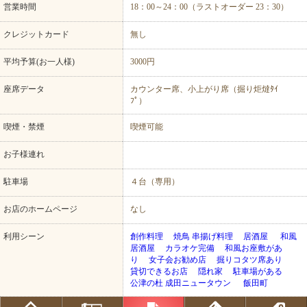
営業時間
18：00～24：00（ラストオーダー 23：30）
クレジットカード
無し
平均予算(お一人様)
3000円
座席データ
カウンター席、小上がり席（掘り炬燵ﾀｲ
ﾌﾟ）
喫煙・禁煙
喫煙可能
お子様連れ
駐車場
４台（専用）
お店のホームページ
なし
利用シーン
創作料理
焼鳥 串揚げ料理
居酒屋
和風
居酒屋
カラオケ完備
和風お座敷があ
り
女子会お勧め店
掘りコタツ席あり
貸切できるお店
隠れ家
駐車場がある
公津の杜 成田ニュータウン
飯田町