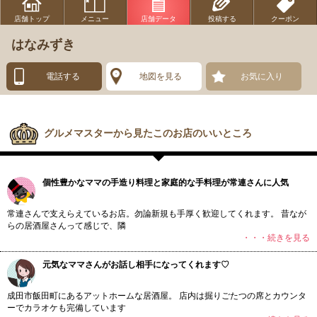
店舗トップ
メニュー
店舗データ
投稿する
クーポン
はなみずき
電話する
地図を見る
お気に入り
グルメマスターから見たこのお店のいいところ
個性豊かなママの手造り料理と家庭的な手料理が常連さんに人気
常連さんで支えらえているお店。勿論新規も手厚く歓迎してくれます。 昔なが
らの居酒屋さんって感じで、隣
・・・続きを見る
元気なママさんがお話し相手になってくれます♡
成田市飯田町にあるアットホームな居酒屋。 店内は掘りごたつの席とカウンタ
ーでカラオケも完備しています