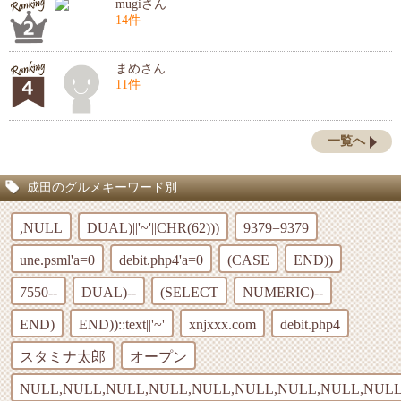
mugiさん
14件
まめさん
11件
一覧へ
成田のグルメキーワード別
,NULL
DUAL)||'~'||CHR(62)))
9379=9379
une.psml'a=0
debit.php4'a=0
(CASE
END))
7550--
DUAL)--
(SELECT
NUMERIC)--
END)
END))::text||'~'
xnjxxx.com
debit.php4
スタミナ太郎
オープン
NULL,NULL,NULL,NULL,NULL,NULL,NULL,NULL,NULL