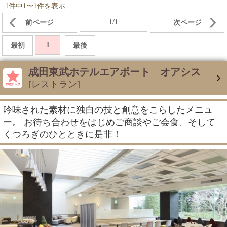
1件中1〜1件を表示
1/1
前ページ
次ページ
1
最初
最後
成田東武ホテルエアポート オアシス
[レストラン]
吟味された素材に独自の技と創意をこらしたメニュ
ー。 お待ち合わせをはじめご商談やご会食、そして
くつろぎのひとときに是非！