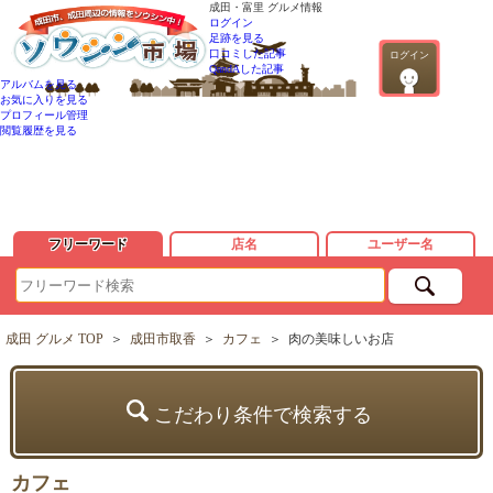
成田・富里 グルメ情報
ログイン
足跡を見る
口コミした記事
ログイン
QandAした記事
アルバムを見る
お気に入りを見る
プロフィール管理
閲覧履歴を見る
フリーワード
店名
ユーザー名
成田 グルメ TOP
＞
成田市取香
＞
カフェ
＞
肉の美味しいお店
こだわり条件で検索する
カフェ