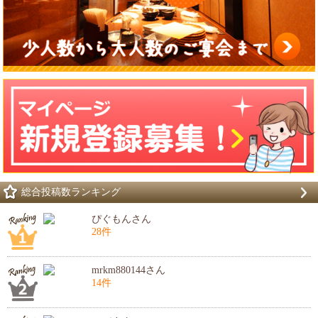
総合投稿数ランキング
ぴぐもんさん
28件
mrkm880144さん
14件