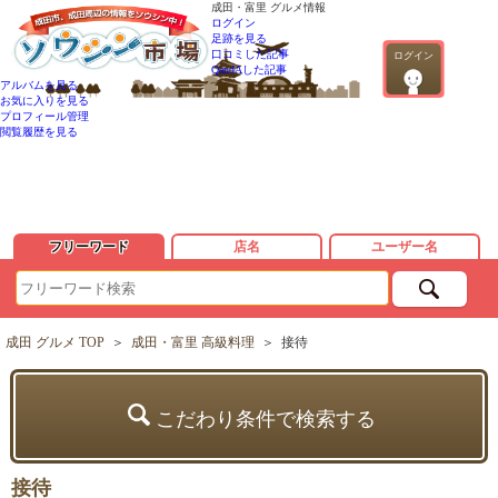
成田・富里 グルメ情報
ログイン
足跡を見る
口コミした記事
ログイン
QandAした記事
アルバムを見る
お気に入りを見る
プロフィール管理
閲覧履歴を見る
フリーワード
店名
ユーザー名
成田 グルメ TOP
＞
成田・富里 高級料理
＞
接待
こだわり条件で検索する
接待