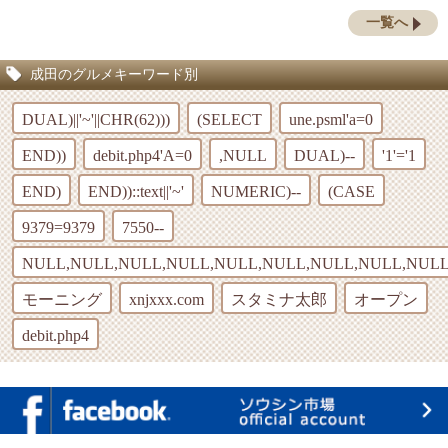
一覧へ
成田のグルメキーワード別
DUAL)||'~'||CHR(62)))
(SELECT
une.psml'a=0
END))
debit.php4'A=0
,NULL
DUAL)--
'1'='1
END)
END))::text||'~'
NUMERIC)--
(CASE
9379=9379
7550--
NULL,NULL,NULL,NULL,NULL,NULL,NULL,NULL,NULL
モーニング
xnjxxx.com
スタミナ太郎
オープン
debit.php4