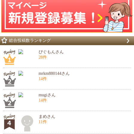
総合投稿数ランキング
ぴぐもんさん
28件
mrkm880144さん
14件
mugiさん
14件
まめさん
11件