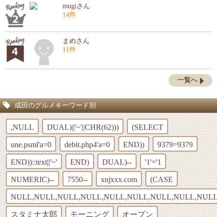
mugiさん
14件
まめさん
11件
一覧へ
成田のグルメキーワード別
,NULL
DUAL)||'~'||CHR(62)))
(SELECT
une.psml'a=0
debit.php4'a=0
END))
9379=9379
END))::text||'~'
END)
DUAL)--
'1'='1
NUMERIC)--
7550--
xnjxxx.com
(CASE
NULL,NULL,NULL,NULL,NULL,NULL,NULL,NULL,NULL
スタミナ太郎
モーニング
オープン