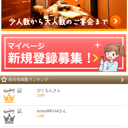
総合投稿数ランキング
ぴぐもんさん
28件
mrkm880144さん
14件