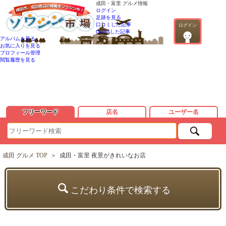
成田・富里 グルメ情報
ログイン
足跡を見る
口コミした記事
ログイン
QandAした記事
アルバムを見る
お気に入りを見る
プロフィール管理
閲覧履歴を見る
フリーワード
店名
ユーザー名
成田 グルメ TOP
＞
成田・富里 夜景がきれいなお店
こだわり条件で検索する