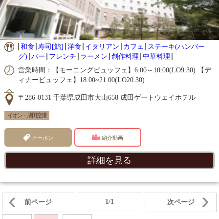
和食
寿司[鮨]
洋食
イタリアン
カフェ
ステーキ(ハンバー
グ)
バー
フレンチ
ラーメン
創作料理
中華料理
営業時間：【モーニングビュッフェ】6:00～10:00(LO9:30) 【デ
ィナービュッフェ】18:00~21:00(LO20:30)
〒286-0131 千葉県成田市大山658 成田ゲートウェイホテル
イオン・成田空港
クーポン
紹介動画
詳細を見る
1/1
前ページ
次ページ