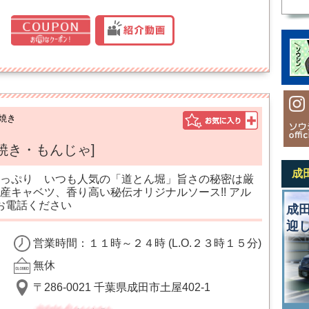
焼き
焼き・もんじゃ]
成
っぷり いつも人気の「道とん堀」旨さの秘密は厳
産キャベツ、香り高い秘伝オリジナルソース!! アル
お電話ください
成
迎
営業時間：１１時～２４時 (L.O.２３時１５分)
無休
〒286-0021 千葉県成田市土屋402-1