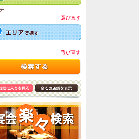
チ
選び直す
選び直す