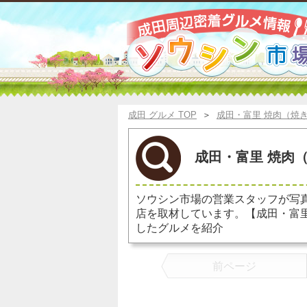
成田 グルメ TOP
＞
成田・富里 焼肉（焼
成田・富里 焼肉（
ソウシン市場の営業スタッフが写
店を取材しています。【成田・富
したグルメを紹介
前ページ