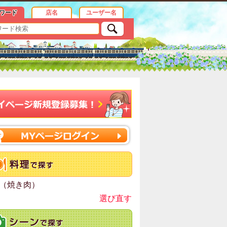
ワード
店名
ユーザー名
（焼き肉）
選び直す