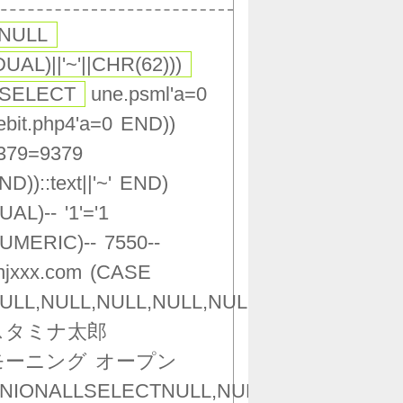
,NULL
DUAL)||'~'||CHR(62)))
(SELECT
une.psml'a=0
ebit.php4'a=0
END))
379=9379
ND))::text||'~'
END)
UAL)--
'1'='1
UMERIC)--
7550--
njxxx.com
(CASE
ULL,NULL,NULL,NULL,NULL,NULL,NULL,NU
スタミナ太郎
モーニング
オープン
NIONALLSELECTNULL,NULL,NULL,NULL,NU