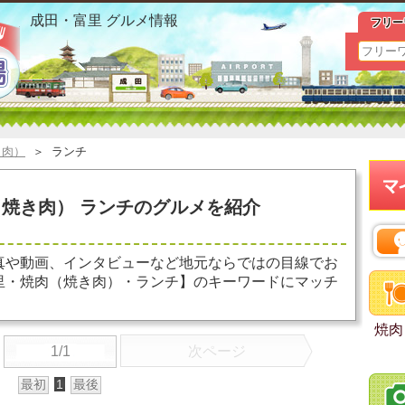
成田・富里 焼肉（焼き肉） ランチ おすすめ情報
成田・富里 グルメ情報
フリー
き肉）
＞
ランチ
焼き肉） ランチのグルメを紹介
真や動画、インタビューなど地元ならではの目線でお
里・焼肉（焼き肉）・ランチ】のキーワードにマッチ
焼肉
1/1
次ページ
最初
1
最後