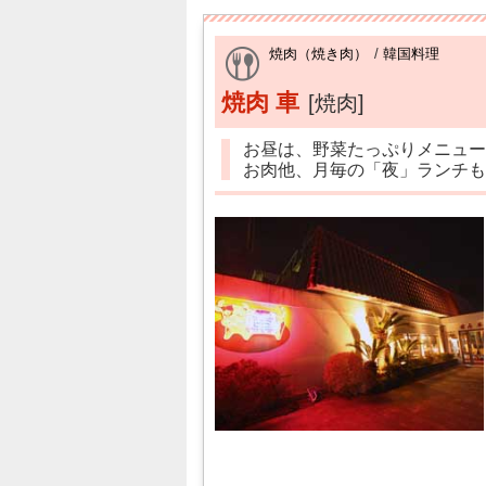
焼肉（焼き肉）
/
韓国料理
焼肉 車
[焼肉]
お昼は、野菜たっぷりメニュー
お肉他、月毎の「夜」ランチも