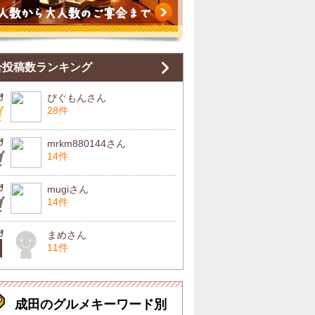
合投稿数ランキング
ぴぐもんさん
28件
mrkm880144さん
14件
mugiさん
14件
まめさん
11件
成田のグルメキーワード別