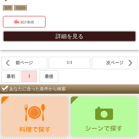
富里
日吉台
紹介動画
詳細を見る
1/1
前ページ
次ページ
1
最初
最後
あなたに合った条件から検索