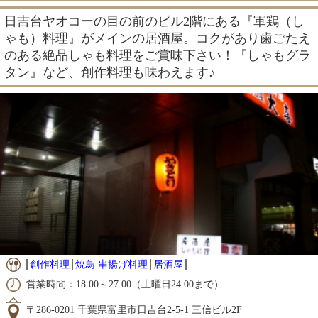
日吉台ヤオコーの目の前のビル2階にある『軍鶏（し
ゃも）料理』がメインの居酒屋。コクがあり歯ごたえ
のある絶品しゃも料理をご賞味下さい！『しゃもグラ
タン』など、創作料理も味わえます♪
創作料理
焼鳥 串揚げ料理
居酒屋
営業時間：18:00～27:00（土曜日24:00まで）
〒286-0201 千葉県富里市日吉台2-5-1 三信ビル2F