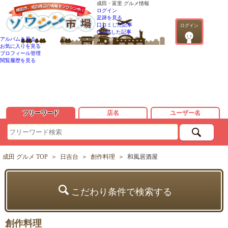
成田・富里 グルメ情報
ログイン
足跡を見る
口コミした記事
ログイン
QandAした記事
アルバムを見る
お気に入りを見る
プロフィール管理
閲覧履歴を見る
フリーワード
店名
ユーザー名
成田 グルメ TOP
＞
日吉台
＞
創作料理
＞
和風居酒屋
こだわり条件で検索する
創作料理