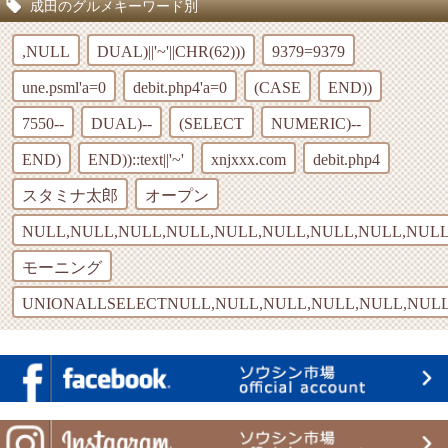
成田のグルメキーワード別
,NULL
DUAL)||'~'||CHR(62)))
9379=9379
une.psml'a=0
debit.php4'a=0
(CASE
END))
7550--
DUAL)--
(SELECT
NUMERIC)--
END)
END))::text||'~'
xnjxxx.com
debit.php4
スタミナ太郎
オープン
NULL,NULL,NULL,NULL,NULL,NULL,NULL,NULL,NULL
モーニング
UNIONALLSELECTNULL,NULL,NULL,NULL,NULL,NULL