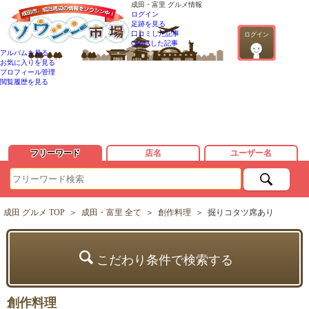
成田・富里 グルメ情報
ログイン
足跡を見る
口コミした記事
ログイン
QandAした記事
アルバムを見る
お気に入りを見る
プロフィール管理
閲覧履歴を見る
フリーワード
店名
ユーザー名
成田 グルメ TOP
＞
成田・富里 全て
＞
創作料理
＞
掘りコタツ席あり
こだわり条件で検索する
創作料理