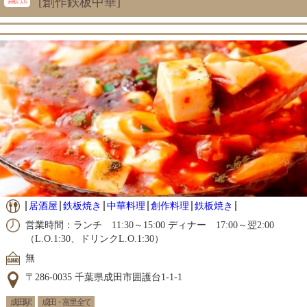
[創作鉄板中華]
居酒屋
鉄板焼き
中華料理
創作料理
鉄板焼き
営業時間：ランチ 11:30～15:00 ディナー 17:00～翌2:00
（L.O.1:30、ドリンクL.O.1:30）
無
〒286-0035 千葉県成田市囲護台1-1-1
成田駅
成田・富里 全て