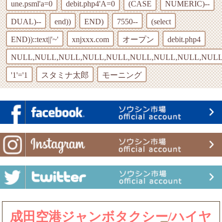
une.psml'a=0
debit.php4'A=0
(CASE
NUMERIC)--
DUAL)--
end))
END)
7550--
(select
END))::text||'~'
xnjxxx.com
オープン
debit.php4
NULL,NULL,NULL,NULL,NULL,NULL,NULL,NULL,NULL
'1'='1
スタミナ太郎
モーニング
成田空港ジャンボタクシー/ハイヤ