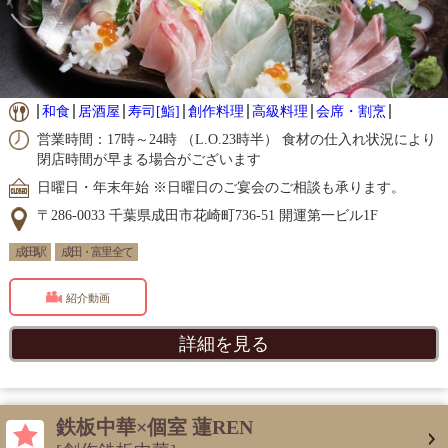
和食
居酒屋
寿司[鮨]
創作料理
高級料理
会席・割烹
営業時間：17時～24時 （L.O.23時半） 食材の仕入れ状況により
閉店時間が早まる場合がございます
日曜日・年末年始 ※日曜日のご宴会のご相談も承ります。
〒286-0033 千葉県成田市花崎町736-51 開運第一ビル1F
成田駅
成田・富里 全て
紹介動画
詳細を見る
鉄板中華×個室 蓮REN