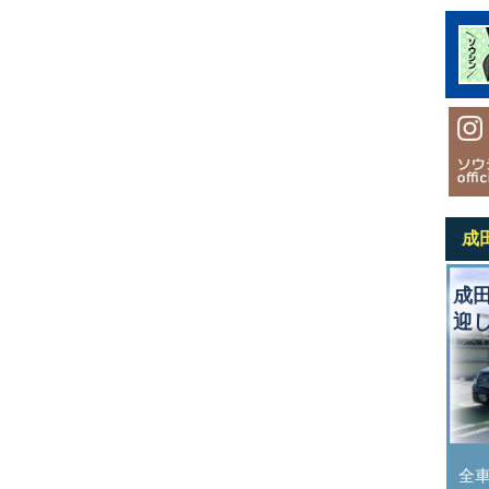
成
成
迎
全