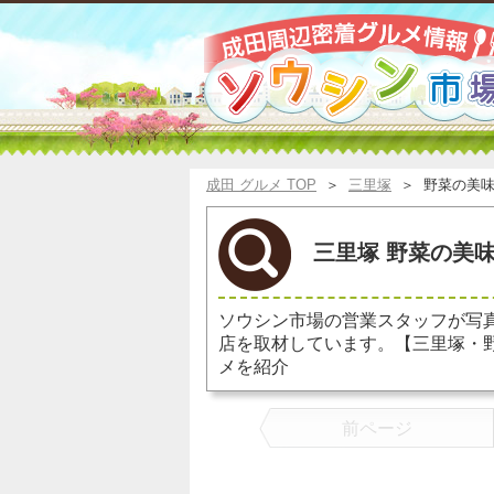
成田 グルメ TOP
＞
三里塚
＞
野菜の美
三里塚 野菜の美味
ソウシン市場の営業スタッフが写
店を取材しています。【三里塚・
メを紹介
前ページ