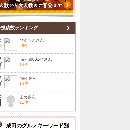
合投稿数ランキング
ぴぐもんさん
28件
mrkm880144さん
14件
mugiさん
14件
まめさん
11件
成田のグルメキーワード別