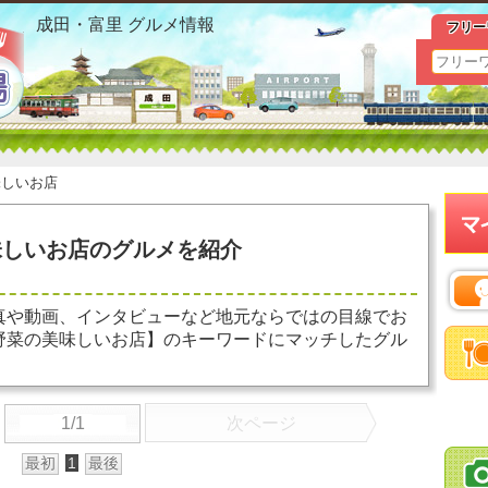
三里塚 野菜の美味しいお店 お勧めグルメ おすすめ情報
成田・富里 グルメ情報
フリー
味しいお店
しいお店のグルメを紹介
真や動画、インタビューなど地元ならではの目線でお
野菜の美味しいお店】のキーワードにマッチしたグル
1/1
次ページ
最初
1
最後