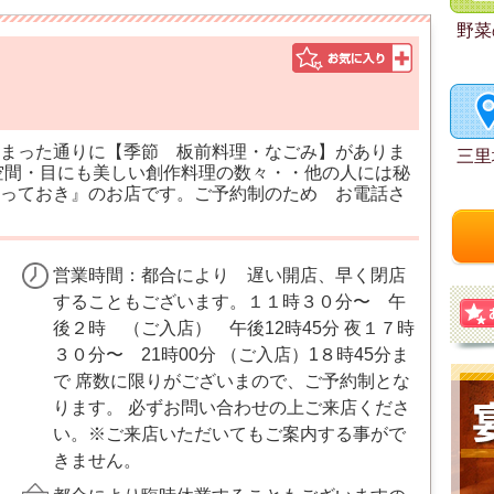
野菜
まった通りに【季節 板前料理・なごみ】がありま
三里
空間・目にも美しい創作料理の数々・・他の人には秘
っておき』のお店です。ご予約制のため お電話さ
営業時間：都合により 遅い開店、早く閉店
することもございます。１１時３０分〜 午
後２時 （ご入店） 午後12時45分 夜１７時
３０分〜 21時00分 （ご入店）1８時45分ま
で 席数に限りがございまので、ご予約制とな
ります。 必ずお問い合わせの上ご来店くださ
い。※ご来店いただいてもご案内する事がで
きません。