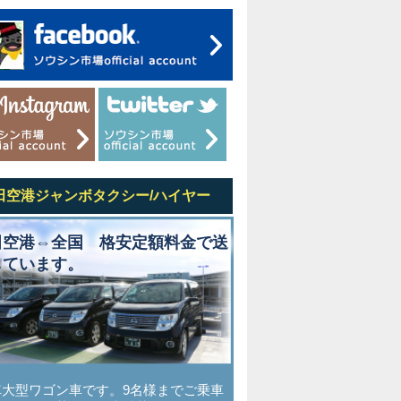
田空港ジャンボタクシー/ハイヤー
田空港⇔全国 格安定額料金で送
しています。
車大型ワゴン車です。9名様までご乗車