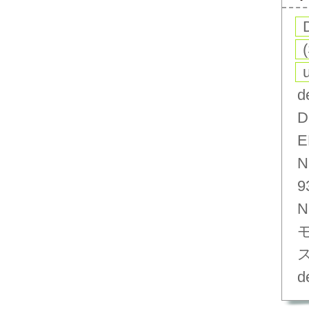
d
D
E
N
9
N
d