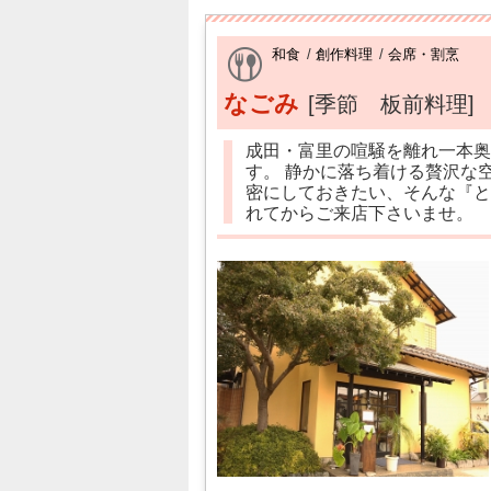
和食
/
創作料理
/
会席・割烹
なごみ
[季節 板前料理]
成田・富里の喧騒を離れ一本奥
す。 静かに落ち着ける贅沢な
密にしておきたい、そんな『と
れてからご来店下さいませ。