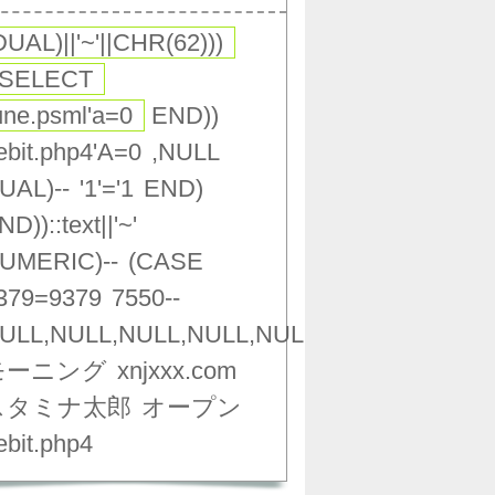
DUAL)||'~'||CHR(62)))
(SELECT
une.psml'a=0
END))
ebit.php4'A=0
,NULL
UAL)--
'1'='1
END)
ND))::text||'~'
UMERIC)--
(CASE
379=9379
7550--
ULL,NULL,NULL,NULL,NULL,NULL,NULL,NU
モーニング
xnjxxx.com
スタミナ太郎
オープン
ebit.php4