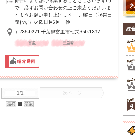
都合により臨時休業することもございますの
で 必ずお問い合わせの上ご来店くださいま
すようお願い申し上げます。 月曜日（祝祭日
問わず）火曜日月2回 他
総
〒286-0221 千葉県富里市七栄650-1832
富里
三里塚
1/1
次ページ
最初
1
最後