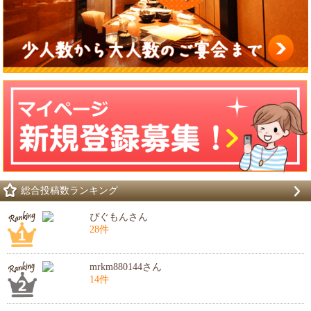
総合投稿数ランキング
ぴぐもんさん
28件
mrkm880144さん
14件