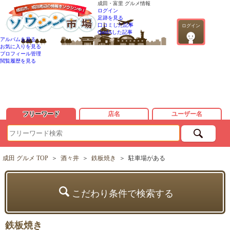
成田・富里 グルメ情報
ログイン
足跡を見る
口コミした記事
ログイン
QandAした記事
アルバムを見る
お気に入りを見る
プロフィール管理
閲覧履歴を見る
フリーワード
店名
ユーザー名
成田 グルメ TOP
＞
酒々井
＞
鉄板焼き
＞
駐車場がある
こだわり条件で検索する
鉄板焼き