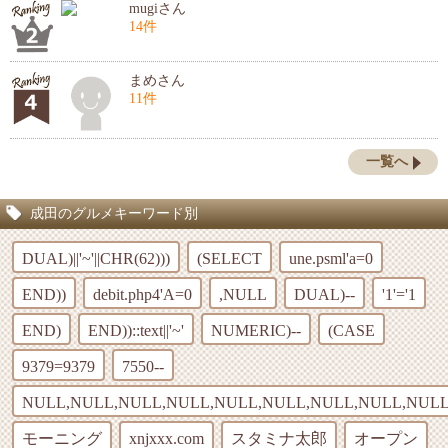
mugiさん
14件
まめさん
11件
一覧へ
成田のグルメキーワード別
DUAL)||'~'||CHR(62)))
(SELECT
une.psml'a=0
END))
debit.php4'A=0
,NULL
DUAL)--
'1'='1
END)
END))::text||'~'
NUMERIC)--
(CASE
9379=9379
7550--
NULL,NULL,NULL,NULL,NULL,NULL,NULL,NULL,NULL
モーニング
xnjxxx.com
スタミナ太郎
オープン