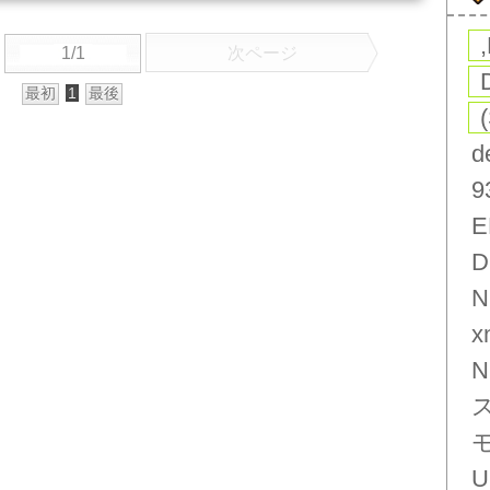
1/1
次ページ
最初
1
最後
d
9
E
D
N
x
N
U