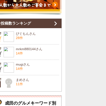
合投稿数ランキング
ぴぐもんさん
28件
mrkm880144さん
14件
mugiさん
14件
まめさん
11件
成田のグルメキーワード別