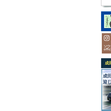
成
成
迎