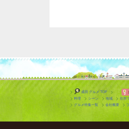
成田 グルメ TOP
料理
シーン
地域
住所
グルメ特集一覧
会社概要