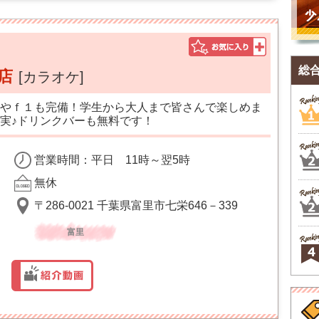
総
店
[カラオケ]
やｆ１も完備！学生から大人まで皆さんで楽しめま
実♪ドリンクバーも無料です！
営業時間：平日 11時～翌5時
無休
〒286-0021 千葉県富里市七栄646－339
富里