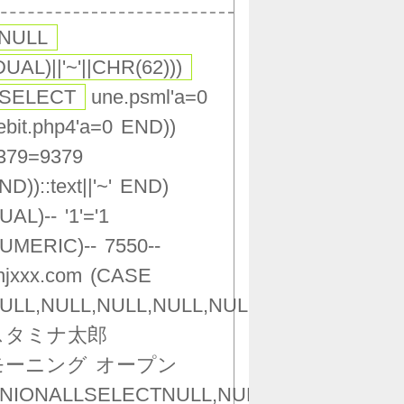
,NULL
DUAL)||'~'||CHR(62)))
(SELECT
une.psml'a=0
ebit.php4'a=0
END))
379=9379
ND))::text||'~'
END)
UAL)--
'1'='1
UMERIC)--
7550--
njxxx.com
(CASE
ULL,NULL,NULL,NULL,NULL,NULL,NULL,NU
スタミナ太郎
モーニング
オープン
NIONALLSELECTNULL,NULL,NULL,NULL,NU