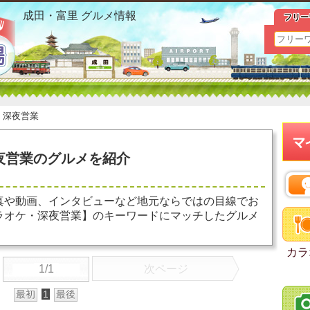
富里 カラオケ 深夜営業 お勧めグルメ おすすめ情報
成田・富里 グルメ情報
フリー
＞
深夜営業
夜営業のグルメを紹介
真や動画、インタビューなど地元ならではの目線でお
ラオケ・深夜営業】のキーワードにマッチしたグルメ
カラ
1/1
次ページ
最初
1
最後