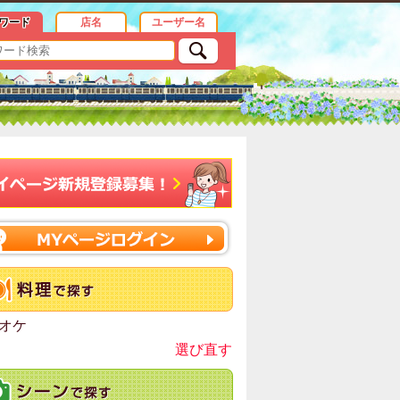
ワード
店名
ユーザー名
オケ
選び直す