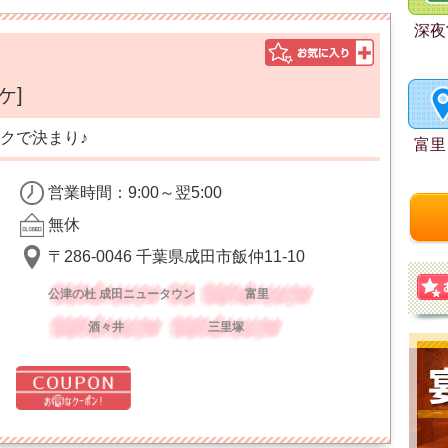
深夜
ケ]
クで決まり♪
富里
営業時間：9:00～翌5:00
無休
〒286-0046 千葉県成田市飯仲11-10
公津の杜 成田ニュータウン
富里
酒々井
三里塚