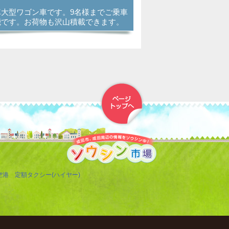
車大型ワゴン車です。9名様までご乗車
能です。お荷物も沢山積載できます。
▲トップへ戻る
空港 定額タクシー(ハイヤー)