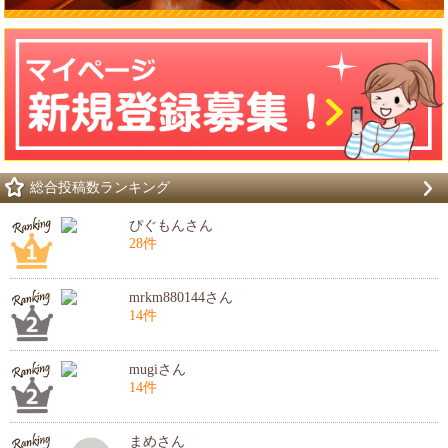
総合投稿数ランキング
ぴぐもんさん
28件
mrkm880144さん
14件
mugiさん
14件
まめさん