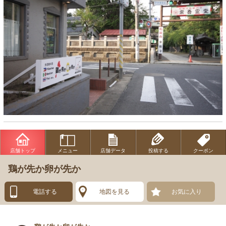
店舗トップ
メニュー
店舗データ
投稿する
クーポン
鶏が先か卵が先か
電話する
地図を見る
お気に入り