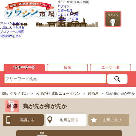
成田・富里 グルメ情報
ログイン
足跡を見る
口コミした記事
ログイン
QandAした記事
アルバムを見る
お気に入りを見る
プロフィール管理
閲覧履歴を見る
フリーワード
店名
ユーザー名
成田 グルメ TOP
＞
公津の杜 成田ニュータウン
＞
居酒屋
＞
鶏が先か卵が先か
鶏が先か卵が先か
電話する
地図を見る
お気に入り