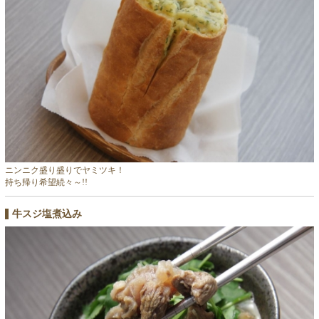
ニンニク盛り盛りでヤミツキ！
持ち帰り希望続々～!!
牛スジ塩煮込み