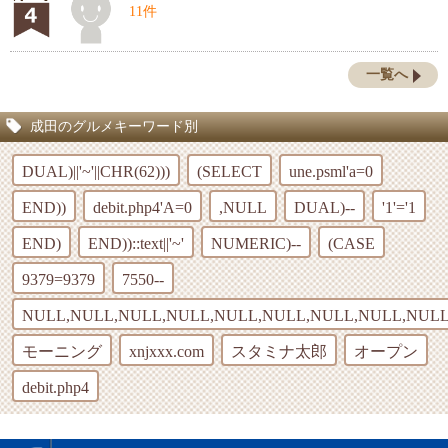
11件
一覧へ
成田のグルメキーワード別
DUAL)||'~'||CHR(62)))
(SELECT
une.psml'a=0
END))
debit.php4'A=0
,NULL
DUAL)--
'1'='1
END)
END))::text||'~'
NUMERIC)--
(CASE
9379=9379
7550--
NULL,NULL,NULL,NULL,NULL,NULL,NULL,NULL,NULL
モーニング
xnjxxx.com
スタミナ太郎
オープン
debit.php4