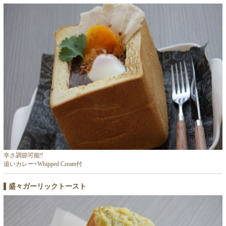
辛さ調節可能‼
追いカレー+Whipped Cream付
盛々ガーリックトースト