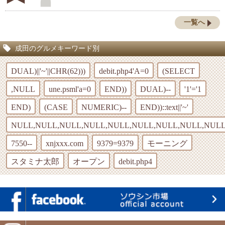
一覧へ
成田のグルメキーワード別
DUAL)||'~'||CHR(62)))
debit.php4'A=0
(SELECT
,NULL
une.psml'a=0
END))
DUAL)--
'1'='1
END)
(CASE
NUMERIC)--
END))::text||'~'
NULL,NULL,NULL,NULL,NULL,NULL,NULL,NULL,NULL
7550--
xnjxxx.com
9379=9379
モーニング
スタミナ太郎
オープン
debit.php4