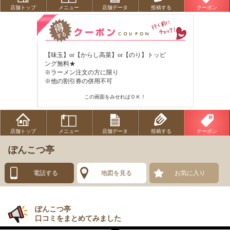
店舗トップ
メニュー
店舗データ
投稿する
クーポン
【味玉】or【からし高菜】or【のり】トッピ
ング無料★
※ラーメン注文の方に限り
※他の割引券の併用不可
この画面をみせればＯＫ！
店舗トップ
メニュー
店舗データ
投稿する
クーポン
ぽんこつ亭
電話する
地図を見る
お気に入り
ぽんこつ亭
口コミをまとめてみました