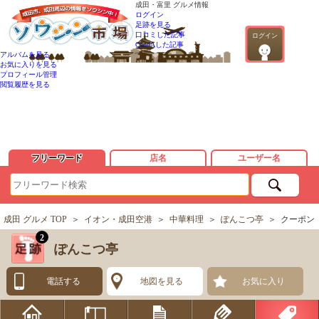
成田・富里 グルメ情報
ログイン
足跡を見る
口コミした記事
ログイン
QandAした記事
アルバムを見る
お気に入りを見る
プロフィール管理
閲覧履歴を見る
フリーワード
店名
ユーザー名
成田 グルメ TOP
＞
イオン・成田空港
＞
中華料理
＞
ぽんこつ亭
＞
クーポン
2
ぽんこつ亭
電話する
地図を見る
お気に入り