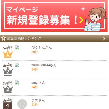
総合投稿数ランキング
ぴぐもんさん
28件
mrkm880144さん
14件
mugiさん
14件
まめさん
11件