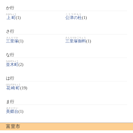
か行
かみちょう
こうづのもり
上町
(1)
公津の杜
(1)
さ行
さんりづか
さんりづかごりょう
三里塚
(1)
三里塚御料
(1)
な行
なみきちょう
並木町
(2)
は行
はなざきちょう
花崎町
(19)
ま行
みさとだい
美郷台
(1)
富里市