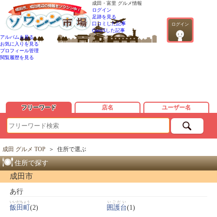
成田・富里 グルメ情報
ログイン
足跡を見る
口コミした記事
ログイン
QandAした記事
アルバムを見る
お気に入りを見る
プロフィール管理
閲覧履歴を見る
フリーワード
店名
ユーザー名
成田 グルメ TOP
＞
住所で選ぶ
住所で探す
成田市
あ行
いいだちょう
いごだい
飯田町
(2)
囲護台
(1)