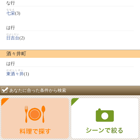
な行
ななえ
七栄
(3)
は行
ひよしだい
日吉台
(2)
酒々井町
は行
ひがししすい
東酒々井
(1)
あなたに合った条件から検索