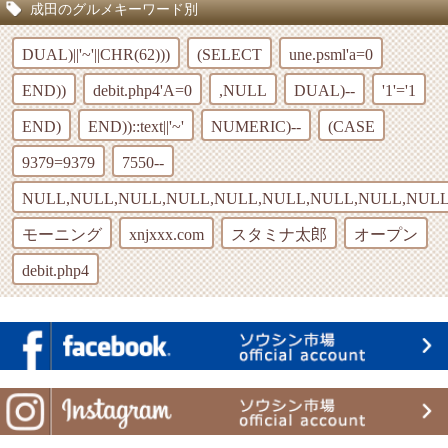
成田のグルメキーワード別
DUAL)||'~'||CHR(62)))
(SELECT
une.psml'a=0
END))
debit.php4'A=0
,NULL
DUAL)--
'1'='1
END)
END))::text||'~'
NUMERIC)--
(CASE
9379=9379
7550--
NULL,NULL,NULL,NULL,NULL,NULL,NULL,NULL,NULL
モーニング
xnjxxx.com
スタミナ太郎
オープン
debit.php4