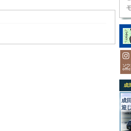
成
成
迎