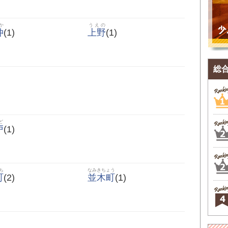
か
うえの
仲
(1)
上野
(1)
総
ど
戸
(1)
ち
なみきちょう
町
(2)
並木町
(1)