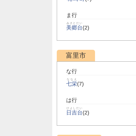
ま行
みさとだい
美郷台
(2)
富里市
な行
ななえ
七栄
(7)
は行
ひよしだい
日吉台
(2)