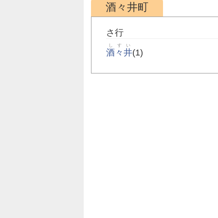
酒々井町
さ行
しすい
酒々井
(1)