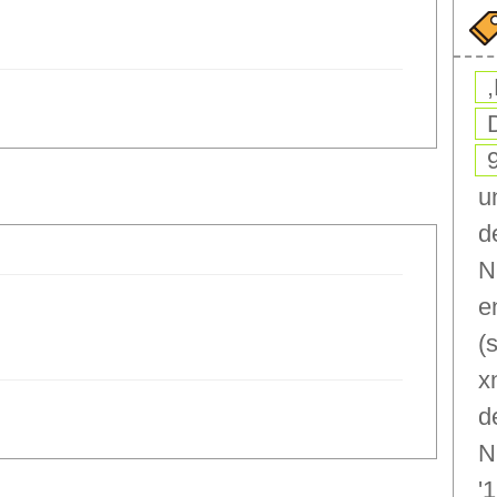
u
d
N
e
(
x
d
N
'1