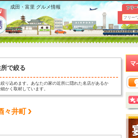
成田市 グルメ 住所で絞るおすすめ情報
成田・富里 グルメ情報
フリー
住所で絞る
に絞り込めます。あなたの家の近所に隠れた名店があるか
で細かく取材しています。
酒々井町