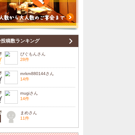
合投稿数ランキング
ぴぐもんさん
28件
mrkm880144さん
14件
mugiさん
14件
まめさん
11件