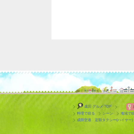
成田 グルメ TOP
料理で絞る
シーン
地域で
成田空港 定額タクシー(ハイヤー)