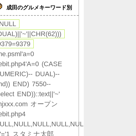
成田のグルメキーワード別
,NULL
DUAL)||'~'||CHR(62)))
9379=9379
ne.psml'a=0
ebit.php4'A=0
(CASE
UMERIC)--
DUAL)--
nd))
END)
7550--
select
END))::text||'~'
njxxx.com
オープン
ebit.php4
ULL,NULL,NULL,NULL,NULL,NULL,NULL,NU
'='1
スタミナ太郎