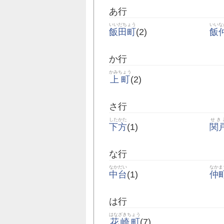
あ行
いいだちょう
いいな
飯田町
(2)
飯
か行
かみちょう
上町
(2)
さ行
したかた
せき
下方
(1)
関
な行
なかだい
なかま
中台
(1)
仲
は行
はなざきちょう
花崎町
(7)