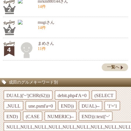
mrkm880144さん
14件
mugiさん
14件
まめさん
11件
一覧へ
成田のグルメキーワード別
DUAL)||'~'||CHR(62)))
debit.php4'A=0
(SELECT
,NULL
une.psml'a=0
END))
DUAL)--
'1'='1
END)
(CASE
NUMERIC)--
END))::text||'~'
NULL,NULL,NULL,NULL,NULL,NULL,NULL,NULL,NULL