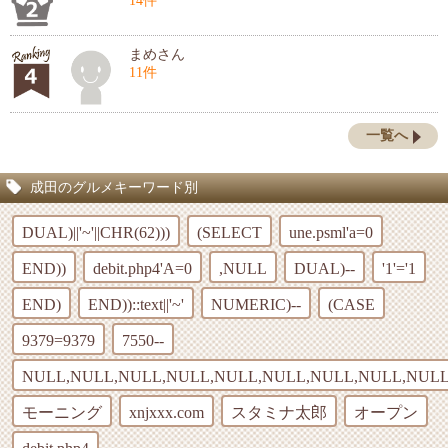
14件
まめさん
11件
一覧へ
成田のグルメキーワード別
DUAL)||'~'||CHR(62)))
(SELECT
une.psml'a=0
END))
debit.php4'A=0
,NULL
DUAL)--
'1'='1
END)
END))::text||'~'
NUMERIC)--
(CASE
9379=9379
7550--
NULL,NULL,NULL,NULL,NULL,NULL,NULL,NULL,NULL
モーニング
xnjxxx.com
スタミナ太郎
オープン