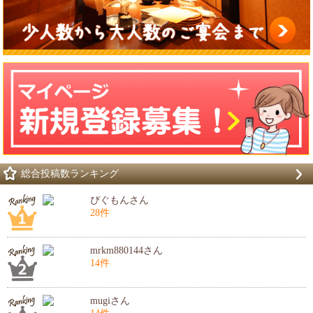
総合投稿数ランキング
ぴぐもんさん
28件
mrkm880144さん
14件
mugiさん