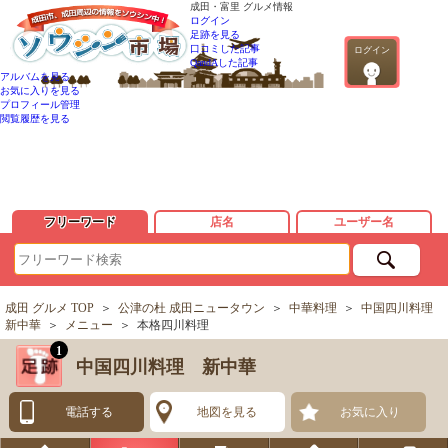
成田・富里 グルメ情報
ログイン
足跡を見る
口コミした記事
ログイン
QandAした記事
アルバムを見る
お気に入りを見る
プロフィール管理
閲覧履歴を見る
フリーワード
店名
ユーザー名
成田 グルメ TOP
＞
公津の杜 成田ニュータウン
＞
中華料理
＞
中国四川料理
新中華
＞
メニュー
＞
本格四川料理
1
中国四川料理 新中華
電話する
地図を見る
お気に入り