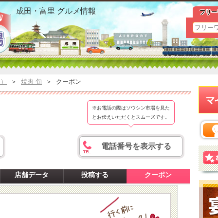
富里 日吉台 ｜焼肉 旬 クーポンおすすめ情報
成田・富里 グルメ情報
フリー
肉）
＞
焼肉 旬
＞
クーポン
※お電話の際はソウシン市場を見た
とお伝えいただくとスムーズです。
電話番号を表示する
店舗データ
投稿する
クーポン