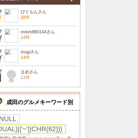
ぴぐもんさん
28件
mrkm880144さん
14件
mugiさん
14件
まめさん
11件
成田のグルメキーワード別
,NULL
DUAL)||'~'||CHR(62)))