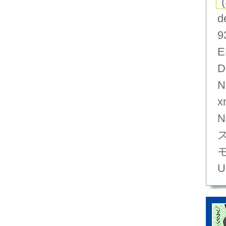
d
9
E
D
N
x
N
U