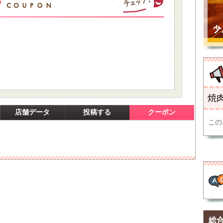
！
焼肉
店舗データ
投稿する
クーポン
この
総