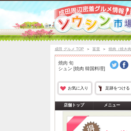
成田 グルメ TOP
＞
富里
＞
焼肉（焼き
焼肉 旬
シュン
[焼肉 韓国料理]
お気に入り
足跡をつける
店舗トップ
メニュー