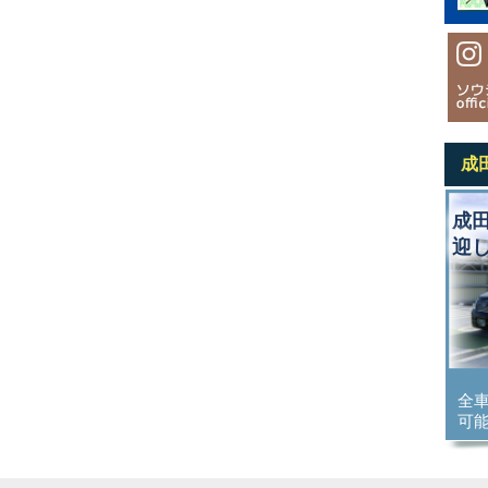
成
成
迎
全
可