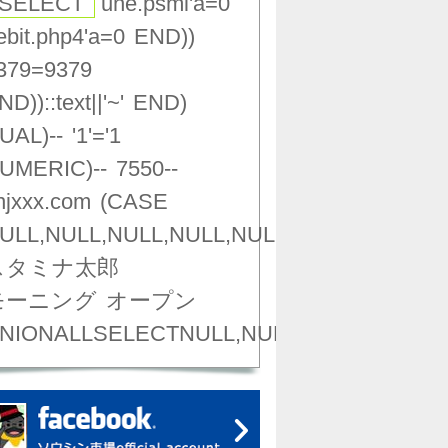
(SELECT
une.psml'a=0
ebit.php4'a=0
END))
379=9379
ND))::text||'~'
END)
UAL)--
'1'='1
UMERIC)--
7550--
njxxx.com
(CASE
ULL,NULL,NULL,NULL,NULL,NULL,NULL,NU
スタミナ太郎
モーニング
オープン
NIONALLSELECTNULL,NULL,NULL,NULL,NU