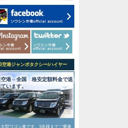
田空港ジャンボタクシー/ハイヤー
田空港⇔全国 格安定額料金で送
しています。
車大型ワゴン車です。9名様までご乗車