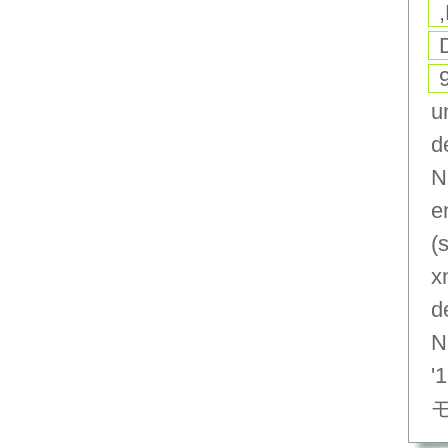
u
d
N
e
(
x
d
N
'1