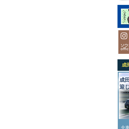
成
成
迎
全