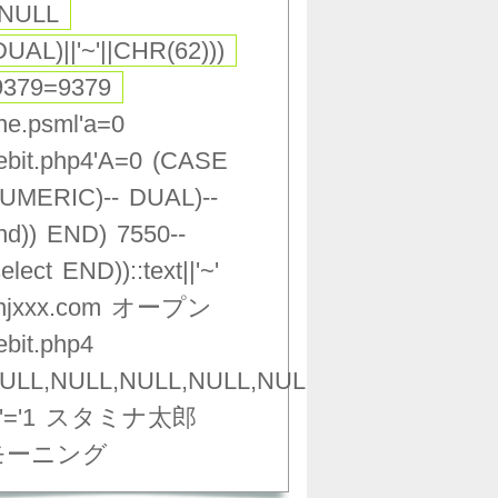
,NULL
DUAL)||'~'||CHR(62)))
9379=9379
ne.psml'a=0
ebit.php4'A=0
(CASE
UMERIC)--
DUAL)--
nd))
END)
7550--
select
END))::text||'~'
njxxx.com
オープン
ebit.php4
ULL,NULL,NULL,NULL,NULL,NULL,NULL,NU
'='1
スタミナ太郎
モーニング