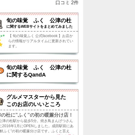
口コミ
2
件
旬の味覚 ふく 公津の杜
に関する
WEBサイトをまとめてみました
【 旬の味覚ふく 公式facebook 】お店か
らの情報がリアルタイムに更新されてい
ます。
旬の味覚 ふく 公津の杜
に関するQandA
グルメマスターから見た
このお店のいいところ
津の杜に”ふく”の初の暖簾分け店！
公津の杜駅から徒歩5分。焼き鳥まんげつさん
に2016年1月にOPENしました。成田駅前にあ
海鮮ふく”の初の暖簾分け店です。ふくと言え