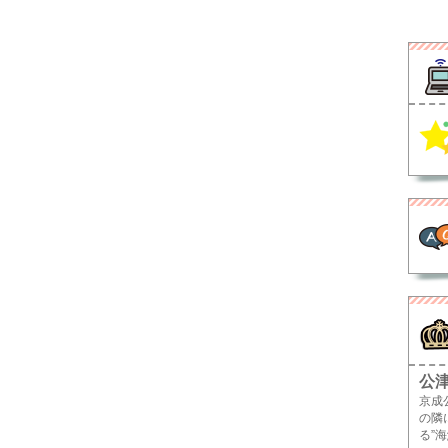
公
京成
の隣
る”