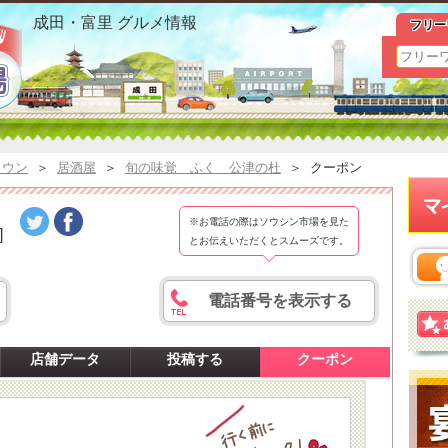
成田(公津の杜) ふく|旬の味覚 クーポンおすすめ情報
成田・富里 グルメ情報
フリー
タウン
＞
居酒屋
＞
旬の味覚 ふく 公津の杜
＞
クーポン
※お電話の際はソウシン市場を見た
]
とお伝えいただくとスムーズです。
電話番号を表示する
店舗データ
投稿する
クーポン