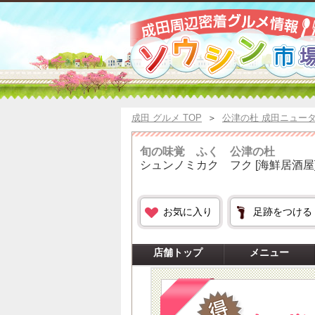
成田 グルメ TOP
＞
公津の杜 成田ニュー
旬の味覚 ふく 公津の杜
シュンノミカク フク
[海鮮居酒屋
お気に入り
足跡をつける
店舗トップ
メニュー