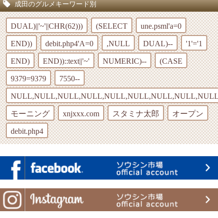
成田のグルメキーワード別
DUAL)||'~'||CHR(62)))
(SELECT
une.psml'a=0
END))
debit.php4'A=0
,NULL
DUAL)--
'1'='1
END)
END))::text||'~'
NUMERIC)--
(CASE
9379=9379
7550--
NULL,NULL,NULL,NULL,NULL,NULL,NULL,NULL,NULL
モーニング
xnjxxx.com
スタミナ太郎
オープン
debit.php4