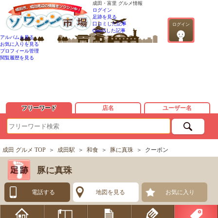
成田・富里 グルメ情報
ログイン
足跡を見る
口コミした記事
ログイン
QandAした記事
アルバムを見る
お気に入りを見る
プロフィール管理
閲覧履歴を見る
フリーワード
店名
ユーザー名
成田 グルメ TOP
＞
成田駅
＞
和食
＞
豚に真珠
＞
クーポン
豚に真珠
電話する
地図を見る
お気に入り