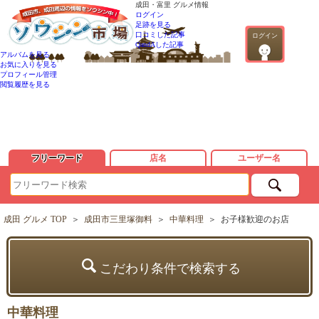
成田・富里 グルメ情報
ログイン
足跡を見る
口コミした記事
ログイン
QandAした記事
アルバムを見る
お気に入りを見る
プロフィール管理
閲覧履歴を見る
フリーワード
店名
ユーザー名
成田 グルメ TOP
＞
成田市三里塚御料
＞
中華料理
＞
お子様歓迎のお店
こだわり条件で検索する
中華料理