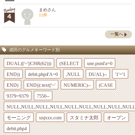
まめさん
11件
一覧へ
成田のグルメキーワード別
DUAL)||'~'||CHR(62)))
(SELECT
une.psml'a=0
END))
debit.php4'A=0
,NULL
DUAL)--
'1'='1
END)
END))::text||'~'
NUMERIC)--
(CASE
9379=9379
7550--
NULL,NULL,NULL,NULL,NULL,NULL,NULL,NULL,NULL
モーニング
xnjxxx.com
スタミナ太郎
オープン
debit.php4