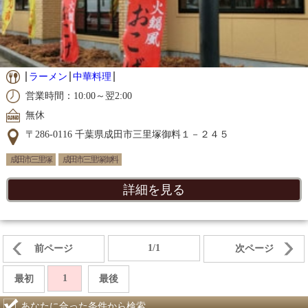
ラーメン
中華料理
営業時間：10:00～翌2:00
無休
〒286-0116 千葉県成田市三里塚御料１－２４５
成田市三里塚
成田市三里塚御料
詳細を見る
1/1
前ページ
次ページ
1
最初
最後
あなたに合った条件から検索