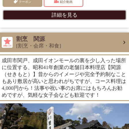
クーポン
紹介動画
詳細を見る
割烹 関源
[割烹・会席・和食]
成田市関戸、成田イオンモールの裏を少し入った場所
に位置する、昭和41年創業の老舗日本料理店【関源
（せきもと）】昔からのイメージや完全予約制なこと
もあり敷居が高いと思われがちですが、コース料理は
4,000円から！法事や祝い事のお席にはもちろんお勧
めですが、気軽な女子会なども歓迎です！