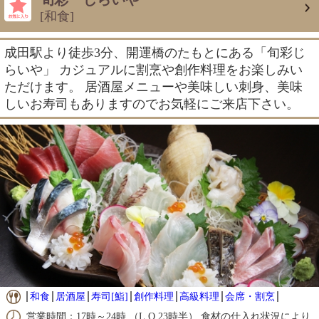
[和食]
成田駅より徒歩3分、開運橋のたもとにある「旬彩じ
らいや」 カジュアルに割烹や創作料理をお楽しみい
ただけます。 居酒屋メニューや美味しい刺身、美味
しいお寿司もありますのでお気軽にご来店下さい。
和食
居酒屋
寿司[鮨]
創作料理
高級料理
会席・割烹
営業時間：17時～24時 （L.O.23時半） 食材の仕入れ状況により