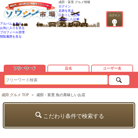
成田・富里 グルメ情報
ログイン
足跡を見る
口コミした記事
ログイン
QandAした記事
アルバムを見る
お気に入りを見る
プロフィール管理
閲覧履歴を見る
フリーワード
店名
ユーザー名
成田 グルメ TOP
＞
成田・富里 魚の美味しいお店
こだわり条件で検索する