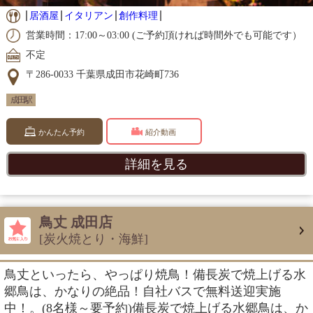
居酒屋
イタリアン
創作料理
営業時間：17:00～03:00 (ご予約頂ければ時間外でも可能です）
不定
〒286-0033 千葉県成田市花崎町736
成田駅
かんたん予約
紹介動画
詳細を見る
鳥丈 成田店
[炭火焼とり・海鮮]
鳥丈といったら、やっぱり焼鳥！備長炭で焼上げる水
郷鳥は、かなりの絶品！自社バスで無料送迎実施
中！。(8名様～要予約)備長炭で焼上げる水郷鳥は、か