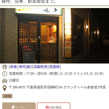
接待、法事、歓送迎会まで。
和食
寿司[鮨]
高級料理
居酒屋
営業時間：17:00～翌0:00（料理L.O. 23:30 ドリンクL.O. 23:30）
日曜日
〒286-0033 千葉県成田市花崎町534 グランディール表参道2号室
成田駅
クーポン
紹介動画