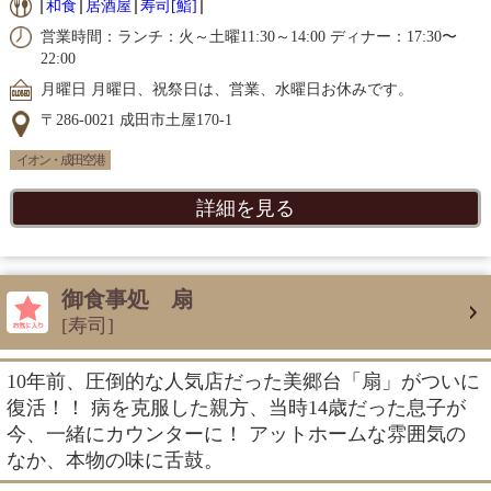
和食
居酒屋
寿司[鮨]
営業時間：ランチ：火～土曜11:30～14:00 ディナー：17:30〜
22:00
月曜日 月曜日、祝祭日は、営業、水曜日お休みです。
〒286-0021 成田市土屋170-1
イオン・成田空港
詳細を見る
御食事処 扇
[寿司]
10年前、圧倒的な人気店だった美郷台「扇」がついに
復活！！ 病を克服した親方、当時14歳だった息子が
今、一緒にカウンターに！ アットホームな雰囲気の
なか、本物の味に舌鼓。