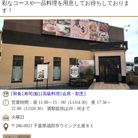
彩なコースや一品料理を用意してお待ちしておりま
す！
和食
寿司[鮨]
高級料理
会席・割烹
営業時間：昼 11:00～15：00（LO14:30） 夜 17:30～
21:00（LO20:30） 酒類提供は20：00まで
火曜日
〒286-0021 千葉県成田市ウイング土屋８１
イオン・成田空港