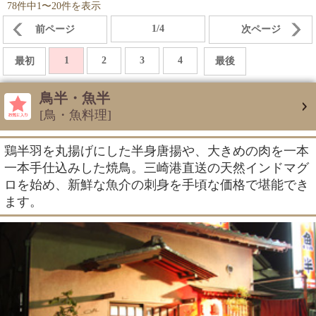
78件中1〜20件を表示
1/4
前ページ
次ページ
1
2
3
4
最初
最後
鳥半・魚半
[鳥・魚料理]
鶏半羽を丸揚げにした半身唐揚や、大きめの肉を一本
一本手仕込みした焼鳥。三崎港直送の天然インドマグ
ロを始め、新鮮な魚介の刺身を手頃な価格で堪能でき
ます。