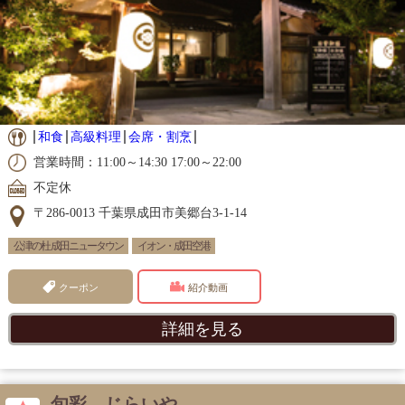
和食
高級料理
会席・割烹
営業時間：11:00～14:30 17:00～22:00
不定休
〒286-0013 千葉県成田市美郷台3-1-14
公津の杜 成田ニュータウン
イオン・成田空港
クーポン
紹介動画
詳細を見る
旬彩 じらいや