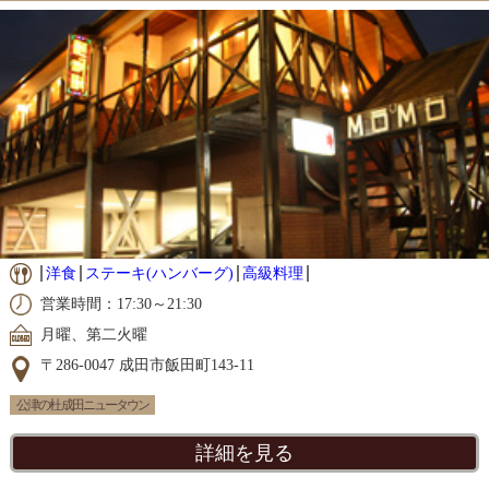
洋食
ステーキ(ハンバーグ)
高級料理
営業時間：17:30～21:30
月曜、第二火曜
〒286-0047 成田市飯田町143-11
公津の杜 成田ニュータウン
詳細を見る