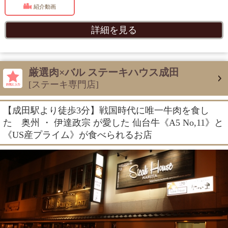
紹介動画
詳細を見る
厳選肉×バル ステーキハウス成田
[ステーキ専門店]
【成田駅より徒歩3分】戦国時代に唯一牛肉を食し
た 奥州 ・ 伊達政宗 が愛した 仙台牛《A5 No,11》と
《US産プライム》が食べられるお店