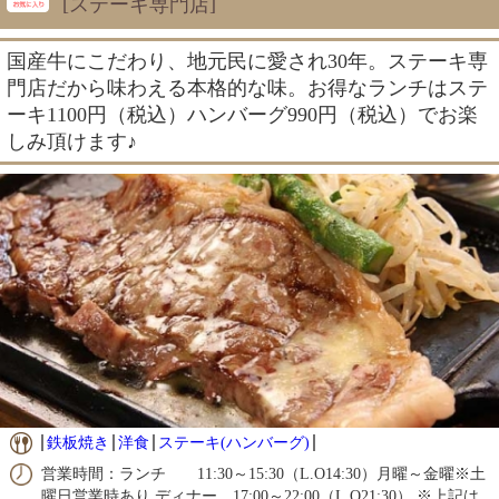
[ステーキ専門店]
国産牛にこだわり、地元民に愛され30年。ステーキ専
門店だから味わえる本格的な味。お得なランチはステ
ーキ1100円（税込）ハンバーグ990円（税込）でお楽
しみ頂けます♪
鉄板焼き
洋食
ステーキ(ハンバーグ)
営業時間：ランチ 11:30～15:30（L.O14:30）月曜～金曜※土
曜日営業時あり ディナー 17:00～22:00（L.O21:30） ※上記は