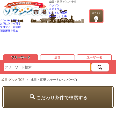
成田・富里 グルメ情報
ログイン
足跡を見る
口コミした記事
ログイン
QandAした記事
アルバムを見る
お気に入りを見る
プロフィール管理
閲覧履歴を見る
フリーワード
店名
ユーザー名
成田 グルメ TOP
＞
成田・富里 ステーキ(ハンバーグ)
こだわり条件で検索する