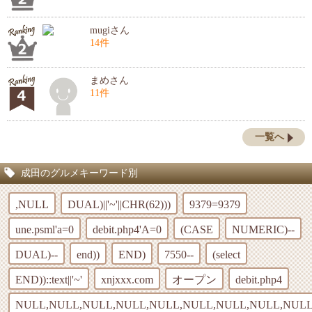
mugiさん
14件
まめさん
11件
一覧へ
成田のグルメキーワード別
,NULL
DUAL)||'~'||CHR(62)))
9379=9379
une.psml'a=0
debit.php4'A=0
(CASE
NUMERIC)--
DUAL)--
end))
END)
7550--
(select
END))::text||'~'
xnjxxx.com
オープン
debit.php4
NULL,NULL,NULL,NULL,NULL,NULL,NULL,NULL,NULL