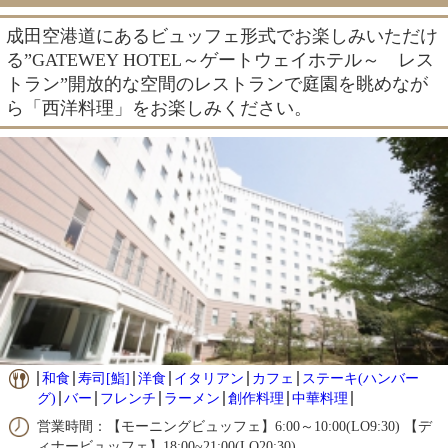
成田空港道にあるビュッフェ形式でお楽しみいただけ
る”GATEWEY HOTEL～ゲートウェイホテル～ レス
トラン”開放的な空間のレストランで庭園を眺めなが
ら「西洋料理」をお楽しみください。
和食
寿司[鮨]
洋食
イタリアン
カフェ
ステーキ(ハンバー
グ)
バー
フレンチ
ラーメン
創作料理
中華料理
営業時間：【モーニングビュッフェ】6:00～10:00(LO9:30) 【デ
ィナービュッフェ】18:00~21:00(LO20:30)