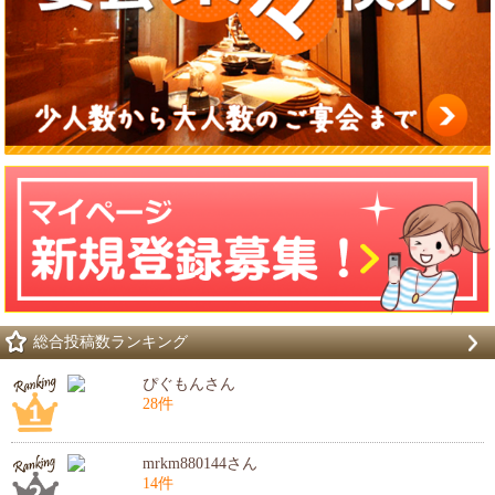
総合投稿数ランキング
ぴぐもんさん
28件
mrkm880144さん
14件