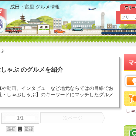
成田・富里 しゃぶしゃぶ おすすめ情報
成田・富里 グルメ情報
フリー
ゃぶ
しゃぶ のグルメを紹介
真や動画、インタビューなど地元ならではの目線でお
里・しゃぶしゃぶ】のキーワードにマッチしたグルメ
しゃ
1/1
次ページ
最初
1
最後