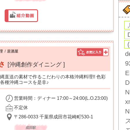
理
/
居酒屋
d
9
いさ
[沖縄創作ダイニング ]
E
縄直送の素材で作るこだわりの本格沖縄料理!! 色彩
D
各種沖縄コースを是非♪
N
営業時間：ディナー 17:00～24:00(L.O.23:00)
x
不定休
N
〒286-0033 千葉県成田市花崎町530-1
成田駅