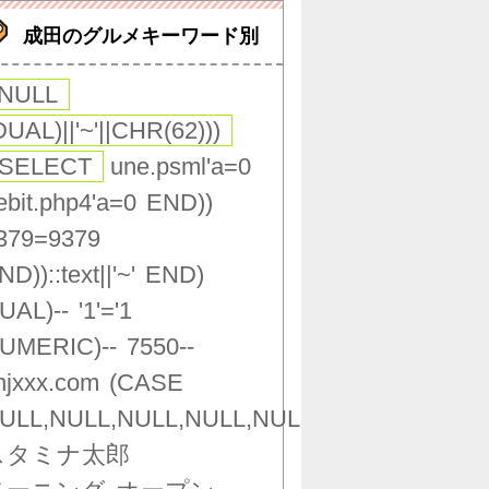
成田のグルメキーワード別
,NULL
DUAL)||'~'||CHR(62)))
(SELECT
une.psml'a=0
ebit.php4'a=0
END))
379=9379
ND))::text||'~'
END)
UAL)--
'1'='1
UMERIC)--
7550--
njxxx.com
(CASE
ULL,NULL,NULL,NULL,NULL,NULL,NULL,NU
スタミナ太郎