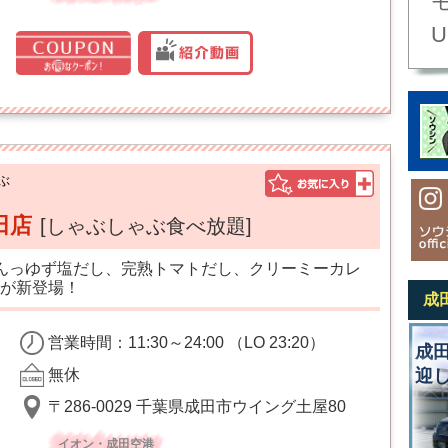
U
ぶ
田店
[しゃぶしゃぶ食べ放題]
んっゆず塩だし、完熟トマトだし、クリーミーカレ
が新登場！
成
営業時間：11:30～24:00 （LO 23:20）
成
無休
迎
〒286-0029 千葉県成田市ウイング土屋80
イオン・成田空港