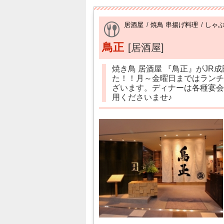
居酒屋
/
焼鳥 串揚げ料理
/
しゃ
鳥正
[居酒屋]
焼き鳥 居酒屋 『鳥正』がJR
た！！月～金曜日まではランチ
ざいます。ディナーは各種宴会
用くださいませ♪