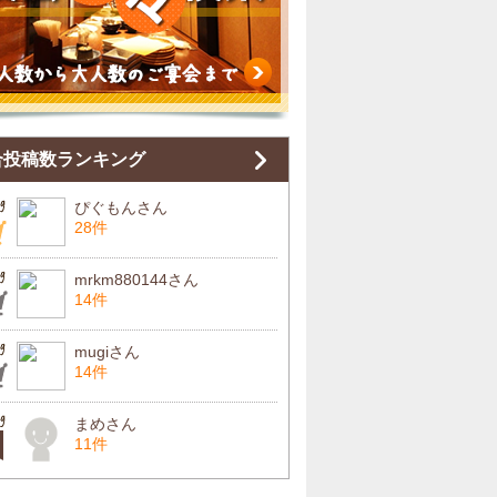
合投稿数ランキング
ぴぐもんさん
28件
mrkm880144さん
14件
mugiさん
14件
まめさん
11件