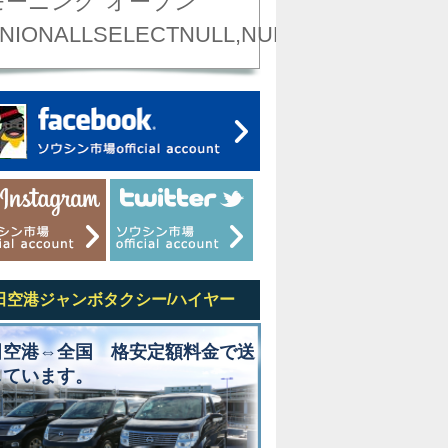
モーニング
オープン
NIONALLSELECTNULL,NULL,NULL,NULL,NU
田空港ジャンボタクシー/ハイヤー
田空港⇔全国 格安定額料金で送
しています。