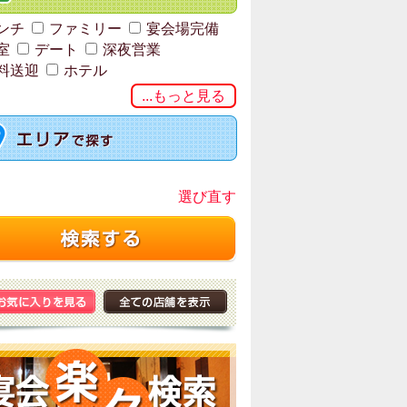
ンチ
ファミリー
宴会場完備
室
デート
深夜営業
料送迎
ホテル
...もっと見る
選び直す