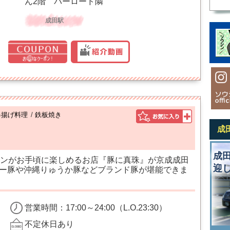
ん2階 バーロード隣
成田駅
串揚げ料理
/
鉄板焼き
成
成
ンがお手頃に楽しめるお店『豚に真珠』が京成成田
迎
ぐー豚や沖縄りゅうか豚などブランド豚が堪能できま
営業時間：17:00～24:00（L.O.23:30）
不定休日あり