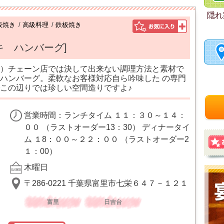
隠れ
板焼き
/
高級料理
/
鉄板焼き
キ ハンバーグ]
）チェーン店では決して出来ない調理方法と素材で
ハンバーグ。柔軟なお客様対応自ら吟味した の専門
この辺りでは珍しい空間造りですよ♪
営業時間：ランチタイム １１：３０～１４：
００ （ラストオーダー13：30） ディナータイ
ム １8：００～２２：００ （ラストオーダー2
１：00）
木曜日
〒286-0221 千葉県富里市七栄６４７－１２１
富里
日吉台