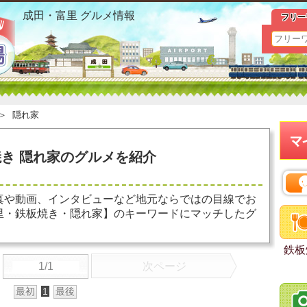
成田・富里 鉄板焼き 隠れ家 おすすめ情報
成田・富里 グルメ情報
フリー
＞
隠れ家
き 隠れ家のグルメを紹介
真や動画、インタビューなど地元ならではの目線でお
里・鉄板焼き・隠れ家】のキーワードにマッチしたグ
鉄板
1/1
次ページ
最初
1
最後