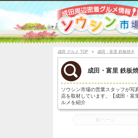
成田 グルメ TOP
＞
成田・富里 鉄板焼き
成田・富里 鉄板焼
ソウシン市場の営業スタッフが写
店を取材しています。【成田・富
ルメを紹介
前ページ