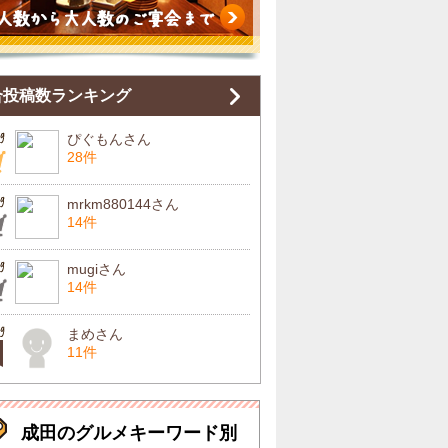
合投稿数ランキング
ぴぐもんさん
28件
mrkm880144さん
14件
mugiさん
14件
まめさん
11件
成田のグルメキーワード別