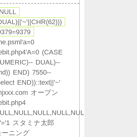
,NULL
DUAL)||'~'||CHR(62)))
9379=9379
ne.psml'a=0
ebit.php4'A=0
(CASE
UMERIC)--
DUAL)--
nd))
END)
7550--
select
END))::text||'~'
njxxx.com
オープン
ebit.php4
ULL,NULL,NULL,NULL,NULL,NULL,NULL,NU
'='1
スタミナ太郎
モーニング