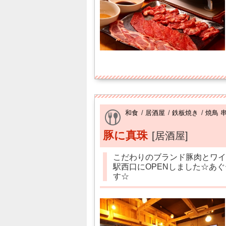
和食
/
居酒屋
/
鉄板焼き
/
焼鳥 
豚に真珠
[居酒屋]
こだわりのブランド豚肉とワイ
駅西口にOPENしました☆あ
す☆