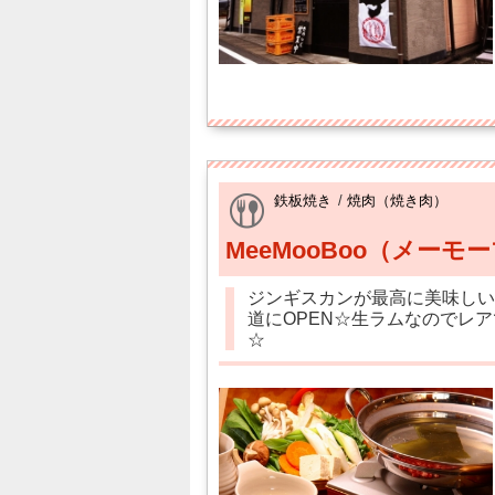
鉄板焼き
/
焼肉（焼き肉）
MeeMooBoo（メーモ
ジンギスカンが最高に美味しいお
道にOPEN☆生ラムなのでレ
☆