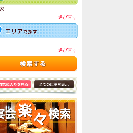
家
選び直す
選び直す