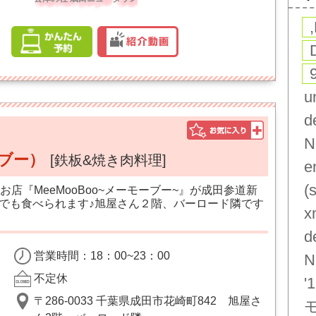
u
d
N
ーブー）
[鉄板&焼き肉料理]
e
(
店『MeeMooBoo~メーモーブー~』が成田参道新
アでも食べられます♪旭屋さん２階、バーロード隣です
x
d
営業時間：18：00~23：00
N
不定休
'1
〒286-0033 千葉県成田市花崎町842 旭屋さ