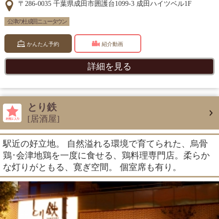
〒286-0035 千葉県成田市囲護台1099-3 成田ハイツベル1F
公津の杜 成田ニュータウン
かんたん予約
紹介動画
詳細を見る
とり鉄
[居酒屋]
駅近の好立地。 自然溢れる環境で育てられた、烏骨
鶏･会津地鶏を一度に食せる、鶏料理専門店。柔らか
な灯りがともる、寛ぎ空間。 個室席も有り。