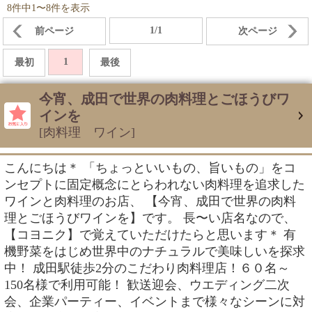
8件中1〜8件を表示
1/1
前ページ
次ページ
1
最初
最後
今宵、成田で世界の肉料理とごほうびワ
インを
[肉料理 ワイン]
こんにちは＊ 「ちょっといいもの、旨いもの」をコ
ンセプトに固定概念にとらわれない肉料理を追求した
ワインと肉料理のお店、 【今宵、成田で世界の肉料
理とごほうびワインを】です。 長〜い店名なので、
【コヨニク】で覚えていただけたらと思います＊ 有
機野菜をはじめ世界中のナチュラルで美味しいを探求
中！ 成田駅徒歩2分のこだわり肉料理店！６０名～
150名様で利用可能！ 歓送迎会、ウエディング二次
会、企業パーティー、イベントまで様々なシーンに対