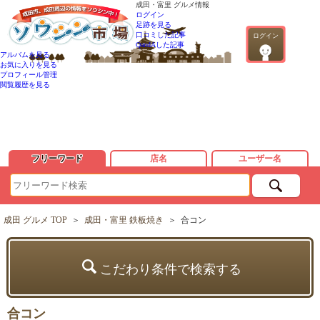
成田・富里 グルメ情報
ログイン
足跡を見る
口コミした記事
ログイン
QandAした記事
アルバムを見る
お気に入りを見る
プロフィール管理
閲覧履歴を見る
フリーワード
店名
ユーザー名
成田 グルメ TOP
＞
成田・富里 鉄板焼き
＞
合コン
こだわり条件で検索する
合コン