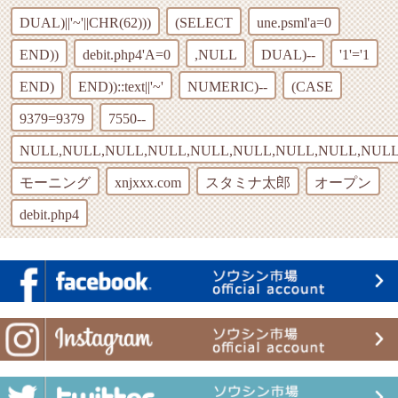
DUAL)||'~'||CHR(62)))
(SELECT
une.psml'a=0
END))
debit.php4'A=0
,NULL
DUAL)--
'1'='1
END)
END))::text||'~'
NUMERIC)--
(CASE
9379=9379
7550--
NULL,NULL,NULL,NULL,NULL,NULL,NULL,NULL,NULL
モーニング
xnjxxx.com
スタミナ太郎
オープン
debit.php4