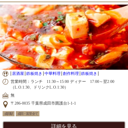
居酒屋
鉄板焼き
中華料理
創作料理
鉄板焼き
営業時間：ランチ 11:30～15:00 ディナー 17:00～翌2:00
（L.O.1:30、ドリンクL.O.1:30）
無
〒286-0035 千葉県成田市囲護台1-1-1
成田駅
成田・富里 全て
詳細を見る