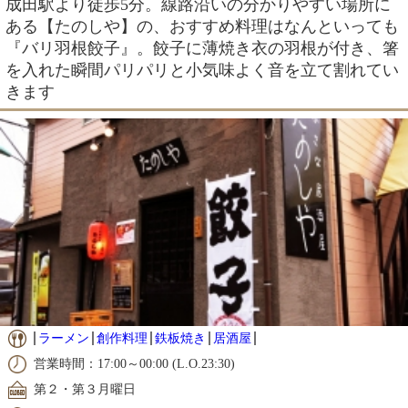
成田駅より徒歩5分。線路沿いの分かりやすい場所に
ある【たのしや】の、おすすめ料理はなんといっても
『バリ羽根餃子』。餃子に薄焼き衣の羽根が付き、箸
を入れた瞬間パリパリと小気味よく音を立て割れてい
きます
ラーメン
創作料理
鉄板焼き
居酒屋
営業時間：17:00～00:00 (L.O.23:30)
第２・第３月曜日