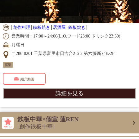
創作料理
鉄板焼き
居酒屋
鉄板焼き
営業時間：17:00～24:00(L.O.フード23:00 ドリンク23:30)
月曜日
〒286-0201 千葉県富里市日吉台2-6-2 第六藤新ビル2F
富里
紹介動画
詳細を見る
鉄板中華×個室 蓮REN
[創作鉄板中華]