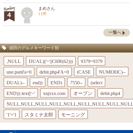
まめさん
11件
一覧へ
成田のグルメキーワード別
,NULL
DUAL)||'~'||CHR(62)))
9379=9379
une.psml'a=0
debit.php4'A=0
(CASE
NUMERIC)--
DUAL)--
end))
END)
7550--
(select
END))::text||'~'
xnjxxx.com
オープン
debit.php4
NULL,NULL,NULL,NULL,NULL,NULL,NULL,NULL,NULL
'1'='1
スタミナ太郎
モーニング