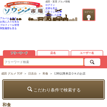
成田・富里 グルメ情報
ログイン
足跡を見る
口コミした記事
ログイン
QandAした記事
アルバムを見る
お気に入りを見る
プロフィール管理
閲覧履歴を見る
フリーワード
店名
ユーザー名
成田 グルメ TOP
＞
日吉台
＞
和食
＞
12時以降来店ＯＫのお店
こだわり条件で検索する
和食