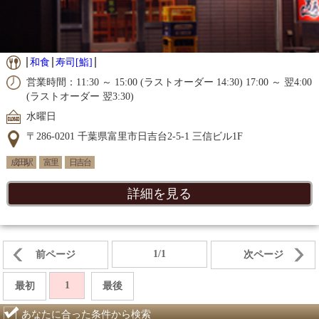
和食
寿司[鮨]
営業時間：11:30 ～ 15:00 (ラストオーダー 14:30) 17:00 ～ 翌4:00
(ラストオーダー 翌3:30)
水曜日
〒286-0201 千葉県富里市日吉台2-5-1 三信ビル1F
成田駅
富里
日吉台
詳細を見る
1/1
前ページ
次ページ
1
最初
最後
あなたに合った条件から検索