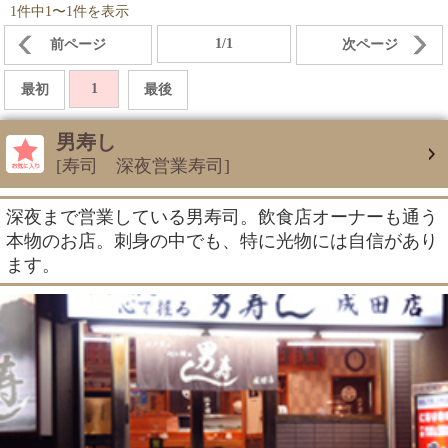
1件中1〜1件を表示
1/1
前ページ
次ページ
1
最初
最後
男寿し
[寿司 深夜営業寿司]
深夜まで営業している男寿司。飲食店オーナーも通う
本物のお店。刺身の中でも、特に光物には自信があり
ます。