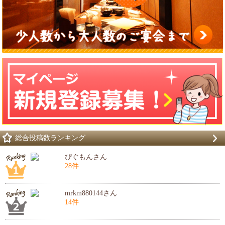
総合投稿数ランキング
ぴぐもんさん
28件
mrkm880144さん
14件