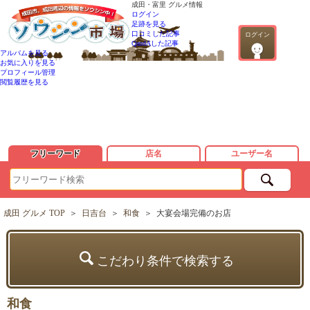
成田・富里 グルメ情報
ログイン
足跡を見る
口コミした記事
ログイン
QandAした記事
アルバムを見る
お気に入りを見る
プロフィール管理
閲覧履歴を見る
フリーワード
店名
ユーザー名
成田 グルメ TOP
＞
日吉台
＞
和食
＞
大宴会場完備のお店
こだわり条件で検索する
和食