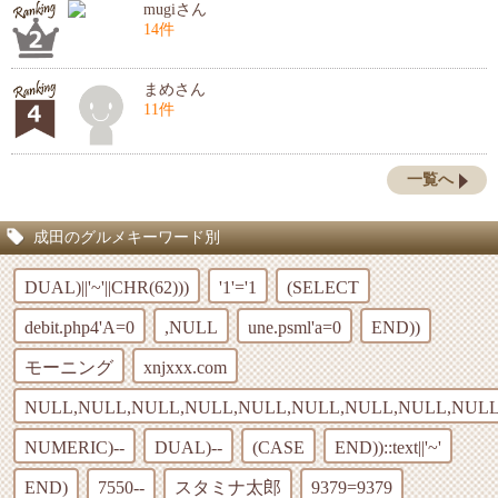
mugiさん
14件
まめさん
11件
一覧へ
成田のグルメキーワード別
DUAL)||'~'||CHR(62)))
'1'='1
(SELECT
debit.php4'A=0
,NULL
une.psml'a=0
END))
モーニング
xnjxxx.com
NULL,NULL,NULL,NULL,NULL,NULL,NULL,NULL,NULL
NUMERIC)--
DUAL)--
(CASE
END))::text||'~'
END)
7550--
スタミナ太郎
9379=9379