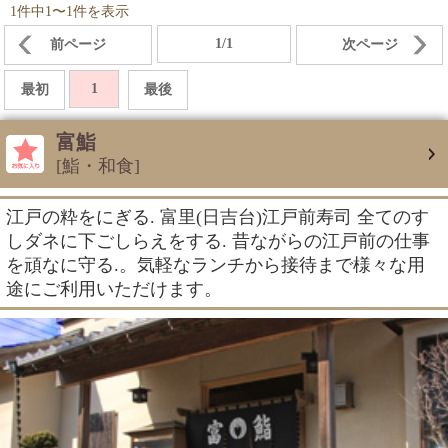
1件中1〜1件を表示
1/1
前ページ
次ページ
1
最初
最後
富鮨
[鮨・和食]
江戸の粋をにぎる. 富里(日吉台)江戸前寿司 全てのす
しダネに下ごしらえをする. 昔ながらの江戸前の仕事
を頑なに守る.。気軽なランチから接待まで様々な用
途にご利用いただけます。