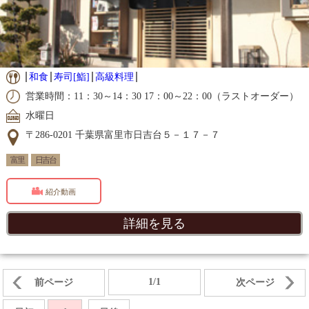
和食
寿司[鮨]
高級料理
営業時間：11：30～14：30 17：00～22：00（ラストオーダー）
水曜日
〒286-0201 千葉県富里市日吉台５－１７－７
富里
日吉台
紹介動画
詳細を見る
1/1
前ページ
次ページ