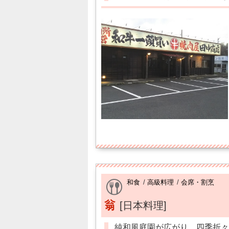
和食
/
高級料理
/
会席・割烹
翁
[日本料理]
純和風庭園が広がり、四季折々