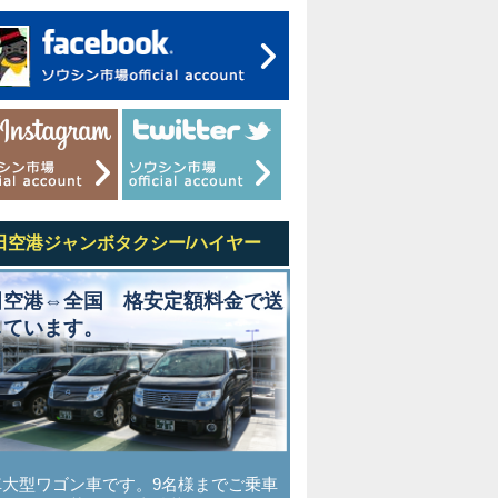
田空港ジャンボタクシー/ハイヤー
田空港⇔全国 格安定額料金で送
しています。
車大型ワゴン車です。9名様までご乗車