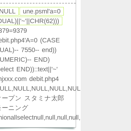
,NULL
une.psml'a=0
DUAL)||'~'||CHR(62)))
379=9379
ebit.php4'A=0
(CASE
UAL)--
7550--
end))
UMERIC)--
END)
select
END))::text||'~'
njxxx.com
debit.php4
ULL,NULL,NULL,NULL,NULL,NULL,NULL,NU
オープン
スタミナ太郎
モーニング
ionallselectnull,null,null,null,null,null,null,null,nu