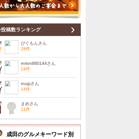
合投稿数ランキング
ぴぐもんさん
28件
mrkm880144さん
14件
mugiさん
14件
まめさん
11件
成田のグルメキーワード別