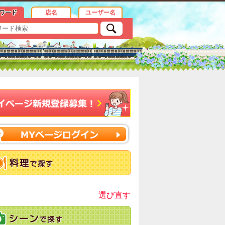
め情報
ワード
店名
ユーザー名
選び直す