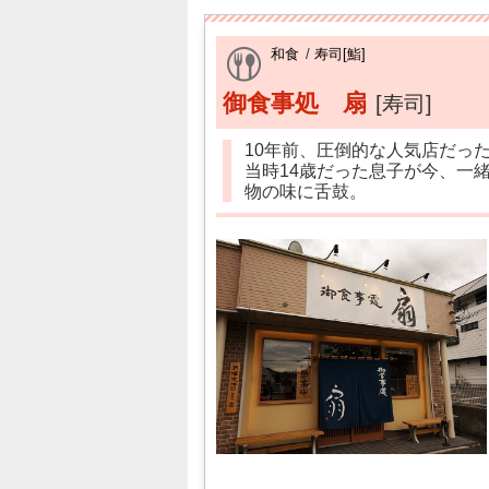
和食
/
寿司[鮨]
御食事処 扇
[寿司]
10年前、圧倒的な人気店だっ
当時14歳だった息子が今、一
物の味に舌鼓。