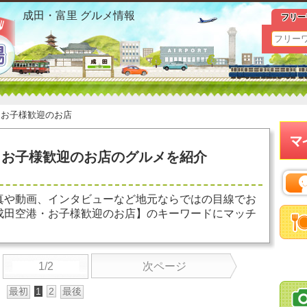
イオン・成田空港 お子様歓迎のお店 お勧めグルメ おすす
成田・富里 グルメ情報
フリー
＞
お子様歓迎のお店
お子様歓迎のお店のグルメを紹介
真や動画、インタビューなど地元ならではの目線でお
成田空港・お子様歓迎のお店】のキーワードにマッチ
1/2
次ページ
最初
1
2
最後