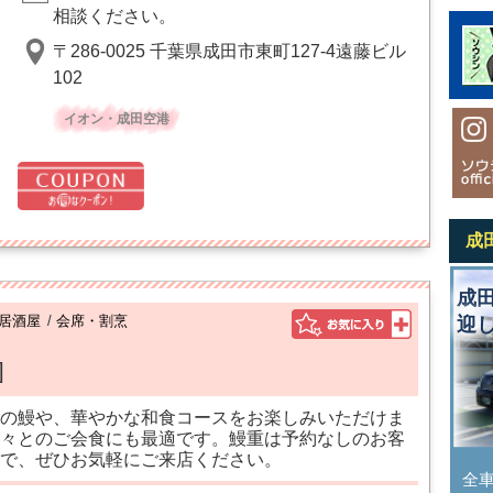
相談ください。
〒286-0025 千葉県成田市東町127-4遠藤ビル
102
イオン・成田空港
成
成
居酒屋
/
会席・割烹
迎
]
の鰻や、華やかな和食コースをお楽しみいただけま
々とのご会食にも最適です。鰻重は予約なしのお客
で、ぜひお気軽にご来店ください。
全