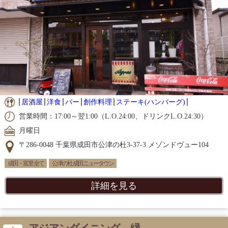
居酒屋
洋食
バー
創作料理
ステーキ(ハンバーグ)
営業時間：17:00～翌1:00（L.O.24:00、ドリンクL.O.24:30）
月曜日
〒286-0048 千葉県成田市公津の杜3-37-3 メゾンドヴュー104
成田・富里 全て
公津の杜 成田ニュータウン
詳細を見る