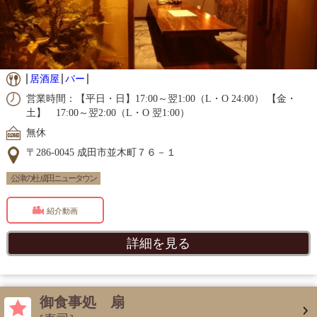
居酒屋
バー
営業時間：【平日・日】17:00～翌1:00（L・O 24:00） 【金・
土】 17:00～翌2:00（L・O 翌1:00）
無休
〒286-0045 成田市並木町７６－１
公津の杜 成田ニュータウン
紹介動画
詳細を見る
御食事処 扇