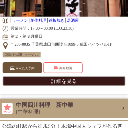
ラーメン
創作料理
鉄板焼き
居酒屋
営業時間：17:00～00:00 (L.O.23:30)
第２・第３月曜日
〒286-0035 千葉県成田市囲護台1099-3 成田ハイツベル1F
公津の杜 成田ニュータウン
かんたん予約
紹介動画
詳細を見る
中国四川料理 新中華
[中華料理]
公津の杜駅から徒歩5分！本場中国人シェフが作る四