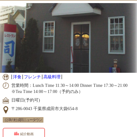
洋食
フレンチ
高級料理
営業時間：Lunch Time 11:30～14:00 Dinner Time 17:30～21:00
※Tea Time 14:00～17:00（予約のみ）
日曜日(予約可)
〒286-0043 千葉県成田市大袋654-8
公津の杜 成田ニュータウン
紹介動画