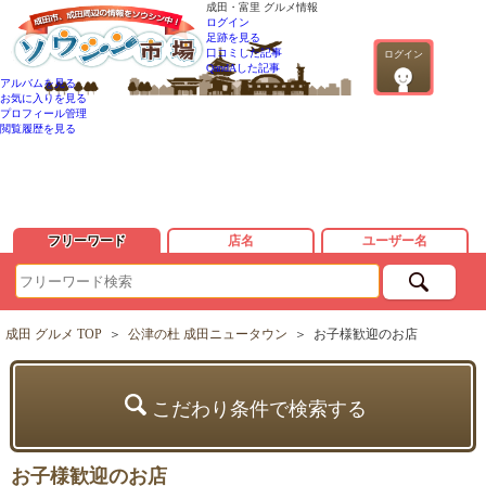
成田・富里 グルメ情報
ログイン
足跡を見る
口コミした記事
ログイン
QandAした記事
アルバムを見る
お気に入りを見る
プロフィール管理
閲覧履歴を見る
フリーワード
店名
ユーザー名
成田 グルメ TOP
＞
公津の杜 成田ニュータウン
＞
お子様歓迎のお店
こだわり条件で検索する
お子様歓迎のお店