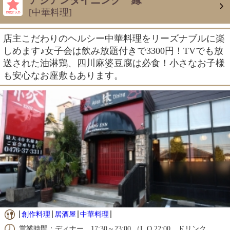
アジアンダイニング 縁
[中華料理]
店主こだわりのヘルシー中華料理をリーズナブルに楽
しめます♪女子会は飲み放題付きで3300円！TVでも放
送された油淋鶏、四川麻婆豆腐は必食！小さなお子様
も安心なお座敷もあります。
創作料理
居酒屋
中華料理
営業時間：ディナー 17:30～23:00 （L.O.22:00、ドリンク