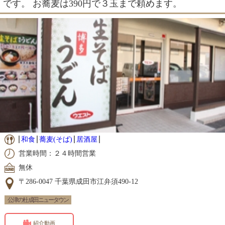
です。 お蕎麦は390円で３玉まで頼めます。
和食
蕎麦(そば)
居酒屋
営業時間：２４時間営業
無休
〒286-0047 千葉県成田市江弁須490-12
公津の杜 成田ニュータウン
紹介動画