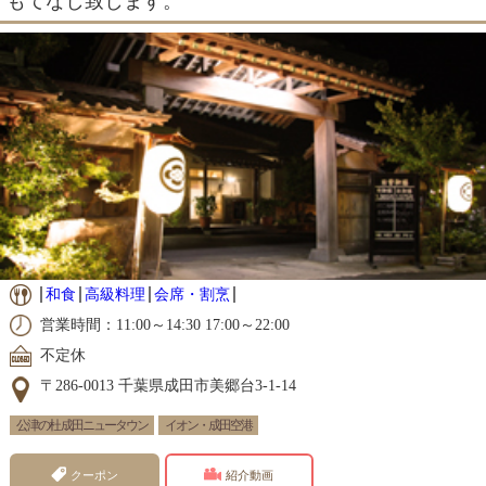
もてなし致します。
和食
高級料理
会席・割烹
営業時間：11:00～14:30 17:00～22:00
不定休
〒286-0013 千葉県成田市美郷台3-1-14
公津の杜 成田ニュータウン
イオン・成田空港
クーポン
紹介動画