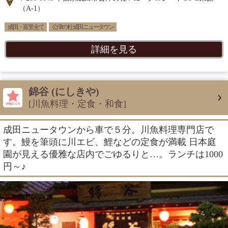
（A-1）
成田・富里 全て
公津の杜 成田ニュータウン
詳細を見る
錦谷 (にしきや)
[川魚料理・定食・和食]
成田ニュータウンから車で５分。川魚料理専門店で
す。鰻を筆頭に川エビ、鯉などの定食が満載 日本庭
園が見える優雅な店内でごゆるりと…。ランチは1000
円～♪