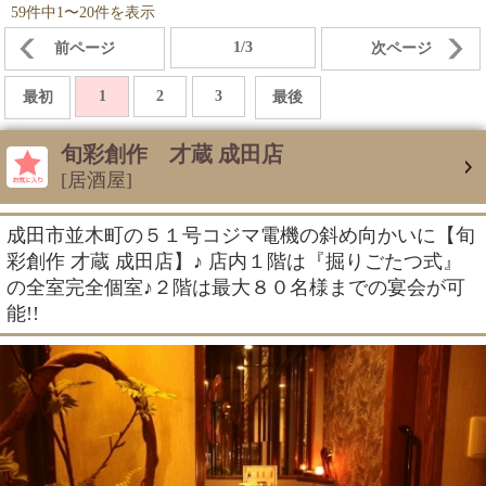
59件中1〜20件を表示
1/3
前ページ
次ページ
1
2
3
最初
最後
旬彩創作 才蔵 成田店
[居酒屋]
成田市並木町の５１号コジマ電機の斜め向かいに【旬
彩創作 才蔵 成田店】♪ 店内１階は『掘りごたつ式』
の全室完全個室♪２階は最大８０名様までの宴会が可
能!!