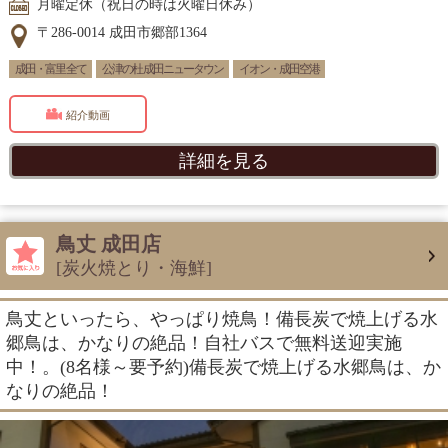
月曜定休（祝日の時は火曜日休み）
〒286-0014 成田市郷部1364
成田・富里 全て
公津の杜 成田ニュータウン
イオン・成田空港
紹介動画
詳細を見る
鳥丈 成田店
[炭火焼とり・海鮮]
鳥丈といったら、やっぱり焼鳥！備長炭で焼上げる水
郷鳥は、かなりの絶品！自社バスで無料送迎実施
中！。(8名様～要予約)備長炭で焼上げる水郷鳥は、か
なりの絶品！