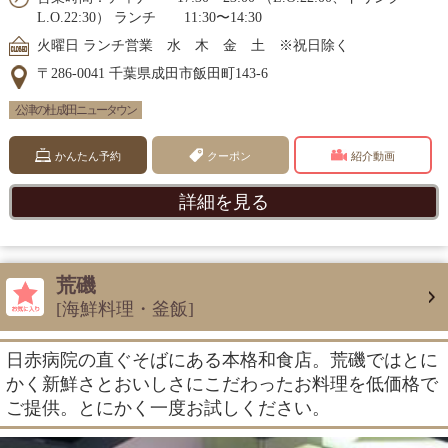
L.O.22:30） ランチ 11:30〜14:30
火曜日 ランチ営業 水 木 金 土 ※祝日除く
〒286-0041 千葉県成田市飯田町143-6
公津の杜 成田ニュータウン
かんたん予約
クーポン
紹介動画
詳細を見る
荒磯
[海鮮料理・釜飯]
日赤病院の直ぐそばにある本格和食店。荒磯ではとに
かく新鮮さとおいしさにこだわったお料理を低価格で
ご提供。とにかく一度お試しください。