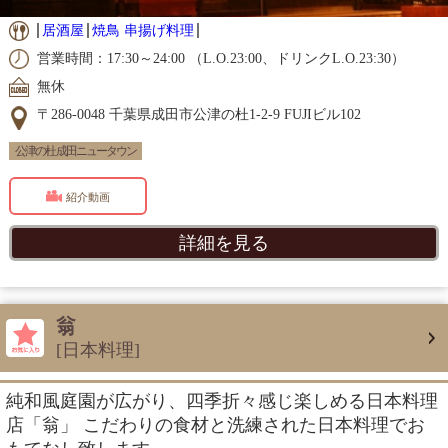
居酒屋
焼鳥 串揚げ料理
営業時間：17:30～24:00 （L.O.23:00、ドリンクL.O.23:30）
無休
〒286-0048 千葉県成田市公津の杜1-2-9 FUJIビル102
公津の杜 成田ニュータウン
紹介動画
詳細を見る
翁
[日本料理]
純和風庭園が広がり、四季折々感じ楽しめる日本料理
店「翁」 こだわりの食材と洗練された日本料理でお