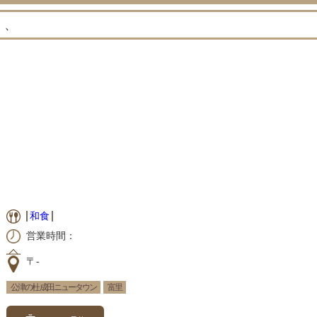
、
和食
営業時間：
〒-
公津の杜 成田ニュータウン
富里