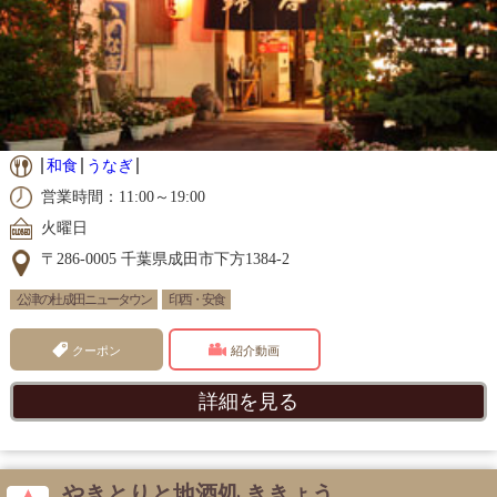
和食
うなぎ
営業時間：11:00～19:00
火曜日
〒286-0005 千葉県成田市下方1384-2
公津の杜 成田ニュータウン
印西・安食
クーポン
紹介動画
詳細を見る
やきとりと地酒処 ききょう