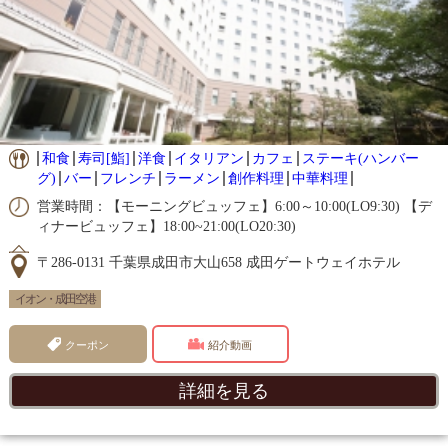
和食
寿司[鮨]
洋食
イタリアン
カフェ
ステーキ(ハンバー
グ)
バー
フレンチ
ラーメン
創作料理
中華料理
営業時間：【モーニングビュッフェ】6:00～10:00(LO9:30) 【デ
ィナービュッフェ】18:00~21:00(LO20:30)
〒286-0131 千葉県成田市大山658 成田ゲートウェイホテル
イオン・成田空港
クーポン
紹介動画
詳細を見る