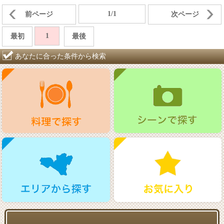
1/1
前ページ
次ページ
1
最初
最後
あなたに合った条件から検索