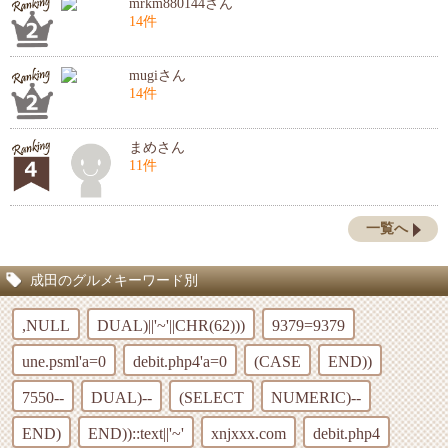
mrkm880144さん
14件
mugiさん
14件
まめさん
11件
一覧へ
成田のグルメキーワード別
,NULL
DUAL)||'~'||CHR(62)))
9379=9379
une.psml'a=0
debit.php4'a=0
(CASE
END))
7550--
DUAL)--
(SELECT
NUMERIC)--
END)
END))::text||'~'
xnjxxx.com
debit.php4