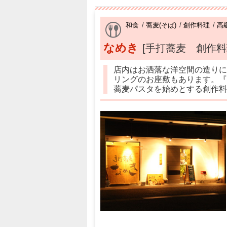
和食
/
蕎麦(そば)
/
創作料理
/
高
なめき
[手打蕎麦 創作料
店内はお洒落な洋空間の造りに
リングのお座敷もあります。『
蕎麦パスタを始めとする創作料