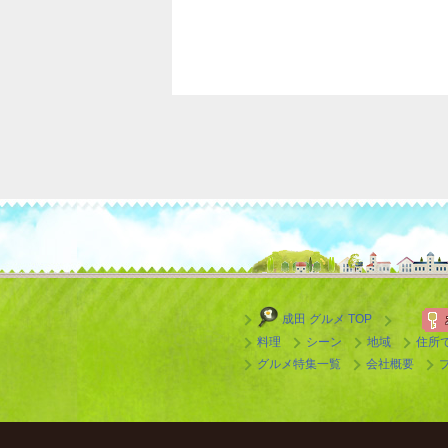
成田 グルメ TOP
料理
シーン
地域
住所
グルメ特集一覧
会社概要