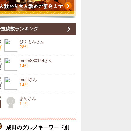
合投稿数ランキング
ぴぐもんさん
28件
mrkm880144さん
14件
mugiさん
14件
まめさん
11件
成田のグルメキーワード別