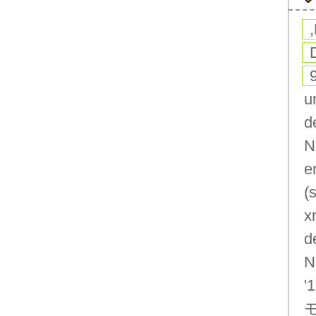
u
d
N
e
(
x
d
N
'1