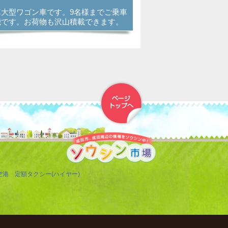
車大型ワゴン車です。9名様までご乗車
能です。お荷物も沢山積載できます。
▲トップへ戻る
空港 定額タクシー(ハイヤー)