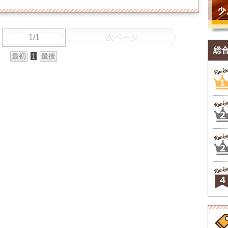
1/1
次ページ
総
最初
1
最後