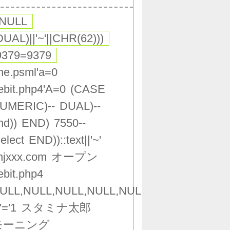
,NULL
DUAL)||'~'||CHR(62)))
9379=9379
ne.psml'a=0
ebit.php4'A=0
(CASE
UMERIC)--
DUAL)--
nd))
END)
7550--
select
END))::text||'~'
njxxx.com
オープン
ebit.php4
ULL,NULL,NULL,NULL,NULL,NULL,NULL,NU
'='1
スタミナ太郎
モーニング