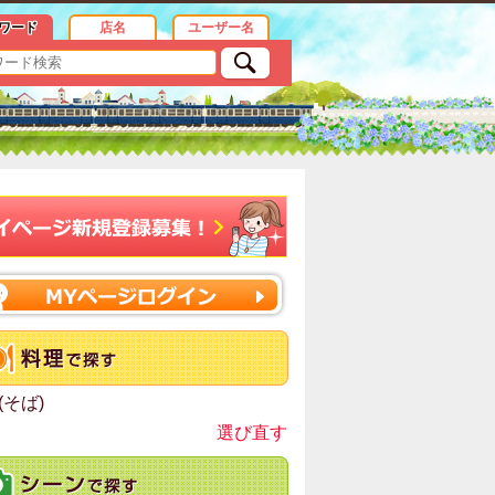
め情報
ワード
店名
ユーザー名
(そば)
選び直す