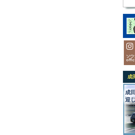
成
成
迎