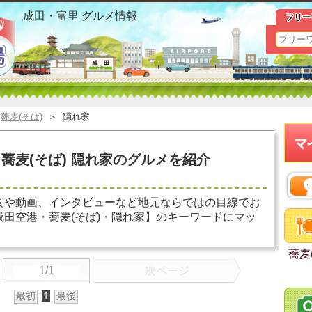
イオン・成田空港 蕎麦(そば) 隠れ家 お勧めグルメ おすす
成田・富里 グルメ情報
フリー
＞
蕎麦(そば)
＞
隠れ家
蕎麦(そば) 隠れ家のグルメを紹介
真や動画、インタビューなど地元ならではの目線でお
田空港・蕎麦(そば)・隠れ家】のキーワードにマッ
蕎麦
1/1
次ページ
最初
1
最後