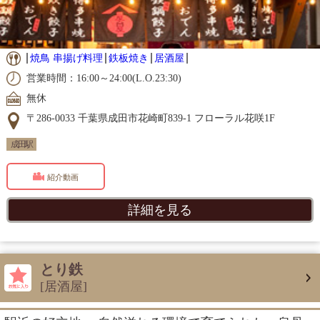
焼鳥 串揚げ料理
鉄板焼き
居酒屋
営業時間：16:00～24:00(L.O.23:30)
無休
〒286-0033 千葉県成田市花崎町839-1 フローラル花咲1F
成田駅
紹介動画
詳細を見る
とり鉄
[居酒屋]