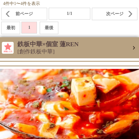
4件中1〜4件を表示
1/1
前ページ
次ページ
1
最初
最後
鉄板中華×個室 蓮REN
[創作鉄板中華]