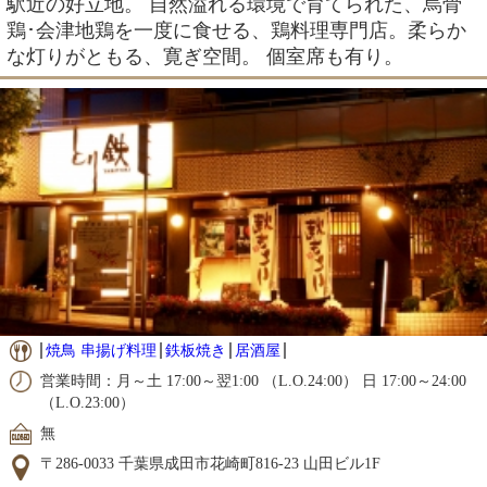
駅近の好立地。 自然溢れる環境で育てられた、烏骨
鶏･会津地鶏を一度に食せる、鶏料理専門店。柔らか
な灯りがともる、寛ぎ空間。 個室席も有り。
焼鳥 串揚げ料理
鉄板焼き
居酒屋
営業時間：月～土 17:00～翌1:00 （L.O.24:00） 日 17:00～24:00
（L.O.23:00）
無
〒286-0033 千葉県成田市花崎町816-23 山田ビル1F