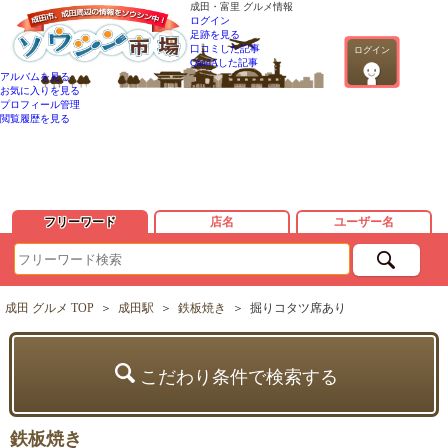
成田・富里 グルメ情報
ログイン
足跡を見る
口コミした記事
ログイン
QandAした記事
アルバムを見る
お気に入りを見る
プロフィール管理
閲覧履歴を見る
フリーワード
店名
ユーザー名
成田 グルメ TOP
＞
成田駅
＞
鉄板焼き
＞
掘りコタツ席あり
こだわり条件で検索する
鉄板焼き