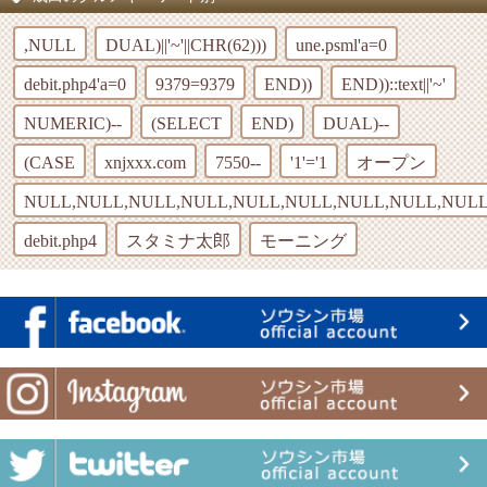
,NULL
DUAL)||'~'||CHR(62)))
une.psml'a=0
debit.php4'a=0
9379=9379
END))
END))::text||'~'
NUMERIC)--
(SELECT
END)
DUAL)--
(CASE
xnjxxx.com
7550--
'1'='1
オープン
NULL,NULL,NULL,NULL,NULL,NULL,NULL,NULL,NULL
debit.php4
スタミナ太郎
モーニング