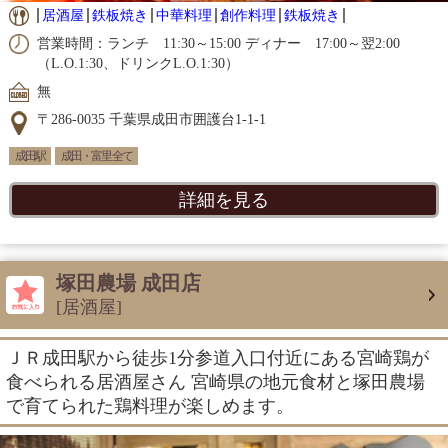
居酒屋
鉄板焼き
中華料理
創作料理
鉄板焼き
営業時間：ランチ 11:30～15:00 ディナー 17:00～翌2:00
（L.O.1:30、ドリンクL.O.1:30）
無
〒286-0035 千葉県成田市囲護台1-1-1
成田駅
成田・富里 全て
詳細を見る
塚田農場 成田店
[居酒屋]
ＪＲ成田駅から徒歩1分参道入口付近にある宮崎鶏が
食べられる居酒屋さん 宮崎県の地元食材と塚田農場
で育てられた鶏料理が楽しめます。