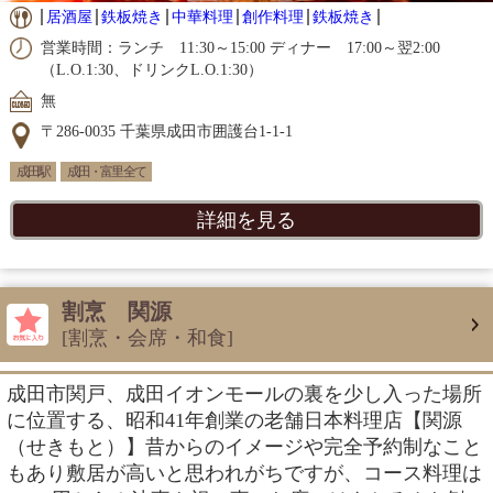
居酒屋
鉄板焼き
中華料理
創作料理
鉄板焼き
営業時間：ランチ 11:30～15:00 ディナー 17:00～翌2:00
（L.O.1:30、ドリンクL.O.1:30）
無
〒286-0035 千葉県成田市囲護台1-1-1
成田駅
成田・富里 全て
詳細を見る
割烹 関源
[割烹・会席・和食]
成田市関戸、成田イオンモールの裏を少し入った場所
に位置する、昭和41年創業の老舗日本料理店【関源
（せきもと）】昔からのイメージや完全予約制なこと
もあり敷居が高いと思われがちですが、コース料理は