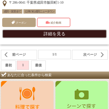
〒286-0041 千葉県成田市飯田町1-10
成田・富里 全て
公津の杜 成田ニュータウン
クーポン
紹介動画
詳細を見る
1/1
前ページ
次ページ
1
最初
最後
あなたに合った条件から検索