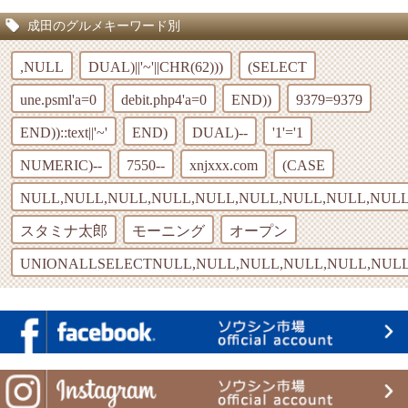
成田のグルメキーワード別
,NULL
DUAL)||'~'||CHR(62)))
(SELECT
une.psml'a=0
debit.php4'a=0
END))
9379=9379
END))::text||'~'
END)
DUAL)--
'1'='1
NUMERIC)--
7550--
xnjxxx.com
(CASE
NULL,NULL,NULL,NULL,NULL,NULL,NULL,NULL,NULL
スタミナ太郎
モーニング
オープン
UNIONALLSELECTNULL,NULL,NULL,NULL,NULL,NULL