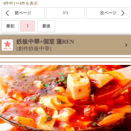
4件中1〜4件を表示
1/1
前ページ
次ページ
1
最初
最後
鉄板中華×個室 蓮REN
[創作鉄板中華]