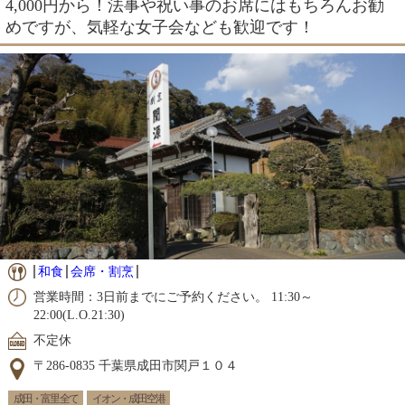
4,000円から！法事や祝い事のお席にはもちろんお勧
めですが、気軽な女子会なども歓迎です！
和食
会席・割烹
営業時間：3日前までにご予約ください。 11:30～
22:00(L.O.21:30)
不定休
〒286-0835 千葉県成田市関戸１０４
成田・富里 全て
イオン・成田空港