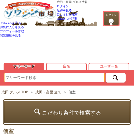
成田・富里 グルメ情報
ログイン
足跡を見る
口コミした記事
ログイン
QandAした記事
アルバムを見る
お気に入りを見る
プロフィール管理
閲覧履歴を見る
フリーワード
店名
ユーザー名
成田 グルメ TOP
＞
成田・富里 全て
＞
個室
こだわり条件で検索する
個室