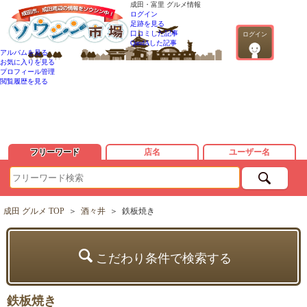
成田・富里 グルメ情報
ログイン
足跡を見る
口コミした記事
ログイン
QandAした記事
アルバムを見る
お気に入りを見る
プロフィール管理
閲覧履歴を見る
フリーワード
店名
ユーザー名
成田 グルメ TOP
＞
酒々井
＞
鉄板焼き
こだわり条件で検索する
鉄板焼き