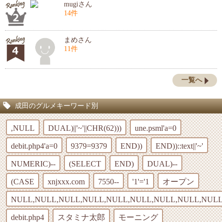
mugiさん
14件
まめさん
11件
一覧へ
成田のグルメキーワード別
,NULL
DUAL)||'~'||CHR(62)))
une.psml'a=0
debit.php4'a=0
9379=9379
END))
END))::text||'~'
NUMERIC)--
(SELECT
END)
DUAL)--
(CASE
xnjxxx.com
7550--
'1'='1
オープン
NULL,NULL,NULL,NULL,NULL,NULL,NULL,NULL,NULL
debit.php4
スタミナ太郎
モーニング