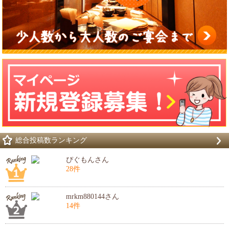
総合投稿数ランキング
ぴぐもんさん
28件
mrkm880144さん
14件