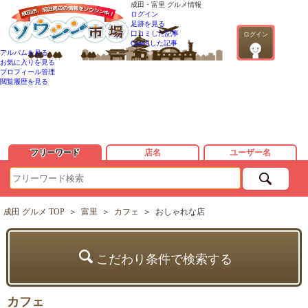
成田・富里 グルメ情報
ログイン
足跡を見る
口コミした記事
ログイン
QandAした記事
アルバムを見る
お気に入りを見る
プロフィール管理
閲覧履歴を見る
フリーワード
店名
ユーザー名
成田 グルメ TOP
＞
富里
＞
カフェ
＞
おしゃれな店
こだわり条件で検索する
カフェ