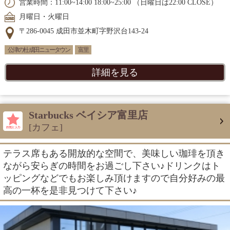
営業時間：11:00~14:00 18:00~25:00 （日曜日は22:00 CLOSE）
月曜日・火曜日
〒286-0045 成田市並木町字野沢台143-24
公津の杜 成田ニュータウン
富里
詳細を見る
Starbucks ベイシア富里店
[カフェ]
テラス席もある開放的な空間で、美味しい珈琲を頂き
ながら安らぎの時間をお過ごし下さい♪ドリンクはト
ッピングなどでもお楽しみ頂けますので自分好みの最
高の一杯を是非見つけて下さい♪