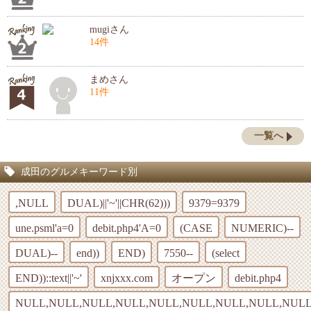
mugiさん
14件
まめさん
11件
一覧へ
成田のグルメキーワード別
,NULL
DUAL)||'~'||CHR(62)))
9379=9379
une.psml'a=0
debit.php4'A=0
(CASE
NUMERIC)--
DUAL)--
end))
END)
7550--
(select
END))::text||'~'
xnjxxx.com
オープン
debit.php4
NULL,NULL,NULL,NULL,NULL,NULL,NULL,NULL,NULL