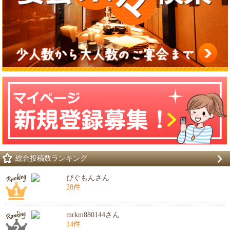
総合投稿数ランキング
ぴぐもんさん
28件
mrkm880144さん
14件