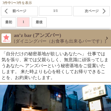
3件中1〜3件を表示
1/1
前ページ
次ページ
1
最初
最後
an’z bar (アンズバー)
[ダイニングバー（お食事も出来るバーです）]
「自分だけの秘密基地が欲しいあなたへ」 仕事では
気を張り、家では父親らしく、無意識に頑張ってしま
うあなたへ アンズバーという秘密基地をご提案いた
します。 来た時よりも心を軽くしてお帰りできるこ
とを、お約束いたします。