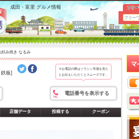
富里 お好み焼き なるみおすすめ情報
成田・富里 グルメ情報
フリー
お好み焼き なるみ
※お電話の際はソウシン市場を見た
鉄板]
とお伝えいただくとスムーズです。
電話番号を表示する
店舗データ
投稿する
クーポン