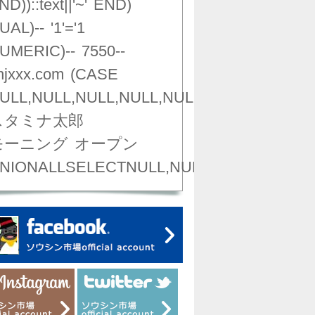
ND))::text||'~'
END)
UAL)--
'1'='1
UMERIC)--
7550--
njxxx.com
(CASE
ULL,NULL,NULL,NULL,NULL,NULL,NULL,NU
スタミナ太郎
モーニング
オープン
NIONALLSELECTNULL,NULL,NULL,NULL,NU