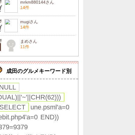
mrkm880144さん
14件
mugiさん
14件
まめさん
11件
MR
so-kuu
so-kuu
so-kuu
焼いてく
アットホームなお好み焼
アットホームなお好み焼
アットホームなお
鉄板
屋さん。
屋さん。
屋さん。
成田のグルメキーワード別
,NULL
DUAL)||'~'||CHR(62)))
(SELECT
une.psml'a=0
ebit.php4'a=0
END))
379=9379