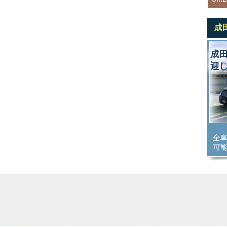
成
成
迎
全
可