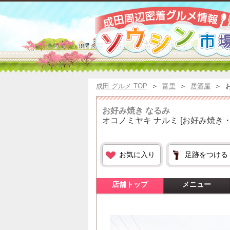
成田 グルメ TOP
＞
富里
＞
居酒屋
＞
お好み焼き なるみ
オコノミヤキ ナルミ
[お好み焼き・
お気に入り
足跡をつける
店舗トップ
メニュー