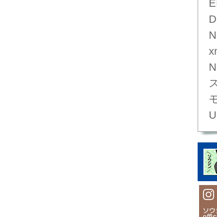
E
D
N
x
N
U